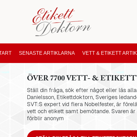
TART
SENASTE ARTIKLARNA
VETT & ETIKETT ARTI
ÖVER 7700 VETT- & ETIKETT
Ställ din fråga, sök efter något eller läs al
Danielsson, Etikettdoktorn, Sveriges ledande
SVT:S expert vid flera Nobelfester, är förel
vett och etikett samt bemötande. Svaren är
förblir anonym