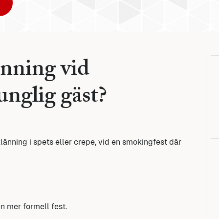
änning vid
nglig gäst?
änning i spets eller crepe, vid en smokingfest där
en mer formell fest.