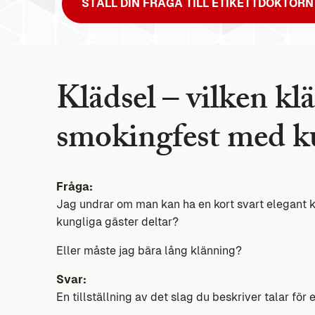
STÄLL DIN FRÅGA TILL ETIKETTDOKTORN
Klädsel – vilken kl
smokingfest med ku
Fråga:
Jag undrar om man kan ha en kort svart elegant kl
kungliga gäster deltar?
Eller måste jag bära lång klänning?
Svar:
En tillställning av det slag du beskriver talar för 