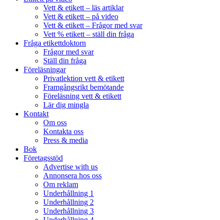
Vett & etikett – läs artiklar
Vett & etikett – på video
Vett & etikett – Frågor med svar
Vett % etikett – ställ din fråga
Fråga etikettdoktorn
Frågor med svar
Ställ din fråga
Föreläsningar
Privatlektion vett & etikett
Framgångsrikt bemötande
Föreläsning vett & etikett
Lär dig mingla
Kontakt
Om oss
Kontakta oss
Press & media
Bok
Företagsstöd
Advertise with us
Annonsera hos oss
Om reklam
Underhållning 1
Underhållning 2
Underhållning 3
Underhållning 4