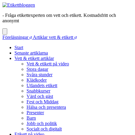
- Fråga etikettexperten om vett och etikett. Kostnadsfritt och
anonymt
Föreläsningar
Artiklar vett & etikett
Start
Senaste artiklarna
Vett & etikett artiklar
Vett & etikett på video
Stora dagar
Svåra stunder
Klädkoder
Utlandets etikett
Snabbkurser
Värd och gäst
Fest och Middag
Hälsa och presentera
Presenter
Barn
Jobb och politik
Socialt och digitalt
Etikett på video