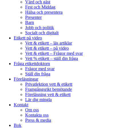
Värd och gäst
Fest och Middag
Hälsa och presentera
Presenter
Barn
Jobb och politik
Socialt och digitalt
Etikett på video
Vett & etikett – läs artiklar
Vett & etikett – på video
Vett & etikett – Frågor med svar
Vett % etikett – ställ din fråga
Fråga etikettdoktorn
Frågor med svar
Ställ din fråga
Föreläsningar
Privatlektion vett & etikett
Framgångsrikt bemötande
Föreläsning vett & etikett
Lär dig mingla
Kontakt
Om oss
Kontakta oss
Press & media
Bok