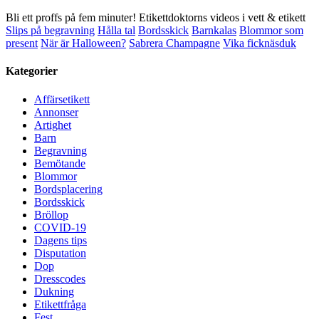
Bli ett proffs på fem minuter! Etikettdoktorns videos i vett & etikett
Slips på begravning
Hålla tal
Bordsskick
Barnkalas
Blommor som
present
När är Halloween?
Sabrera Champagne
Vika ficknäsduk
Kategorier
Affärsetikett
Annonser
Artighet
Barn
Begravning
Bemötande
Blommor
Bordsplacering
Bordsskick
Bröllop
COVID-19
Dagens tips
Disputation
Dop
Dresscodes
Dukning
Etikettfråga
Fest