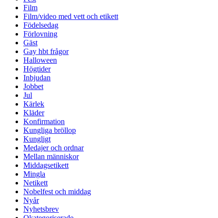
Film
Film/video med vett och etikett
Födelsedag
Förlovning
Gäst
Gay hbt frågor
Halloween
Högtider
Inbjudan
Jobbet
Jul
Kärlek
Kläder
Konfirmation
Kungliga bröllop
Kungligt
Medajer och ordnar
Mellan människor
Middagsetikett
Mingla
Netikett
Nobelfest och middag
Nyår
Nyhetsbrev
Okategoriserade