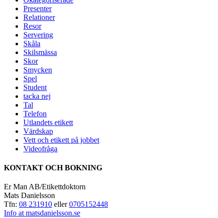
Presenter
Relationer
Resor
Servering
Skåla
Skilsmässa
Skor
Smycken
Spel
Student
tacka nej
Tal
Telefon
Utlandets etikett
Värdskap
Vett och etikett på jobbet
Videofråga
KONTAKT OCH BOKNING
Er Man AB/Etikettdoktorn
Mats Danielsson
Tfn:
08 231910
eller
0705152448
Info at matsdanielsson.se