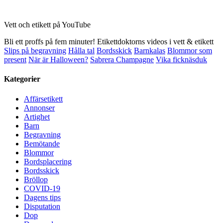
Vett och etikett på YouTube
Bli ett proffs på fem minuter! Etikettdoktorns videos i vett & etikett
Slips på begravning
Hålla tal
Bordsskick
Barnkalas
Blommor som
present
När är Halloween?
Sabrera Champagne
Vika ficknäsduk
Kategorier
Affärsetikett
Annonser
Artighet
Barn
Begravning
Bemötande
Blommor
Bordsplacering
Bordsskick
Bröllop
COVID-19
Dagens tips
Disputation
Dop