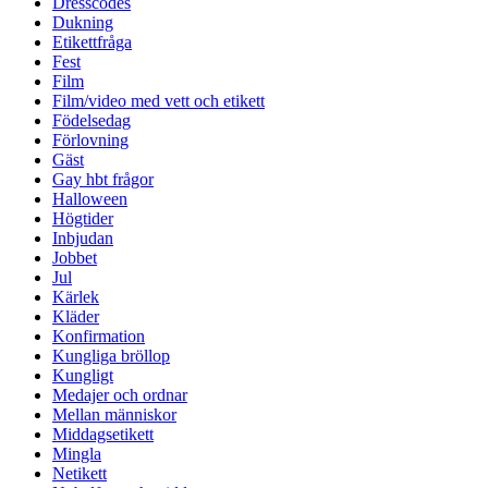
Dresscodes
Dukning
Etikettfråga
Fest
Film
Film/video med vett och etikett
Födelsedag
Förlovning
Gäst
Gay hbt frågor
Halloween
Högtider
Inbjudan
Jobbet
Jul
Kärlek
Kläder
Konfirmation
Kungliga bröllop
Kungligt
Medajer och ordnar
Mellan människor
Middagsetikett
Mingla
Netikett