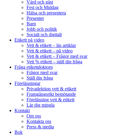
Värd och gäst
Fest och Middag
Hälsa och presentera
Presenter
Barn
Jobb och politik
Socialt och digitalt
Etikett på video
Vett & etikett – läs artiklar
Vett & etikett – på video
Vett & etikett – Frågor med svar
Vett % etikett – ställ din fråga
Fråga etikettdoktorn
Frågor med svar
Ställ din fråga
Föreläsningar
Privatlektion vett & etikett
Framgångsrikt bemötande
Föreläsning vett & etikett
Lär dig mingla
Kontakt
Om oss
Kontakta oss
Press & media
Bok