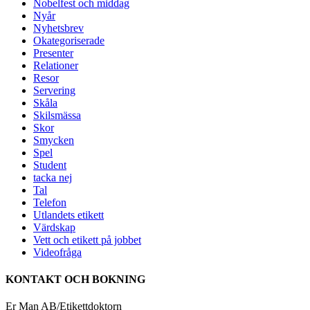
Nobelfest och middag
Nyår
Nyhetsbrev
Okategoriserade
Presenter
Relationer
Resor
Servering
Skåla
Skilsmässa
Skor
Smycken
Spel
Student
tacka nej
Tal
Telefon
Utlandets etikett
Värdskap
Vett och etikett på jobbet
Videofråga
KONTAKT OCH BOKNING
Er Man AB/Etikettdoktorn