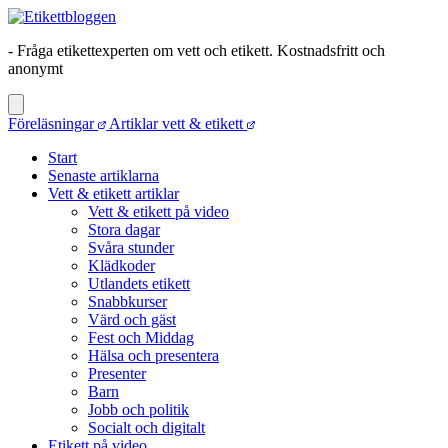
- Fråga etikettexperten om vett och etikett. Kostnadsfritt och
anonymt
Föreläsningar
Artiklar vett & etikett
Start
Senaste artiklarna
Vett & etikett artiklar
Vett & etikett på video
Stora dagar
Svåra stunder
Klädkoder
Utlandets etikett
Snabbkurser
Värd och gäst
Fest och Middag
Hälsa och presentera
Presenter
Barn
Jobb och politik
Socialt och digitalt
Etikett på video