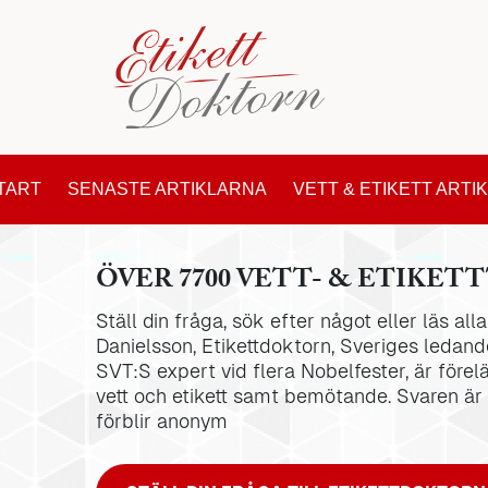
TART
SENASTE ARTIKLARNA
VETT & ETIKETT ARTI
ÖVER 7700 VETT- & ETIKETT
Ställ din fråga, sök efter något eller läs al
Danielsson, Etikettdoktorn, Sveriges ledande
SVT:S expert vid flera Nobelfester, är förel
vett och etikett samt bemötande. Svaren är
förblir anonym