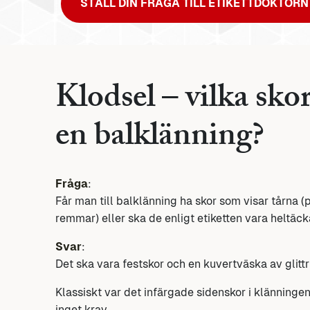
STÄLL DIN FRÅGA TILL ETIKETTDOKTORN
Klodsel – vilka skor
en balklänning?
Fråga
:
Får man till balklänning ha skor som visar tårna
remmar) eller ska de enligt etiketten vara heltäc
Svar
:
Det ska vara festskor och en kuvertväska av glittri
Klassiskt var det infärgade sidenskor i klänninge
inget krav.