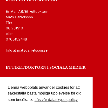
KONTAKT OCH BOKNING
Er Man AB/Etikettdoktorn
Mats Danielsson
Tfn:
08 231910
eller
0705152448
Info at matsdanielsson.se
ETTIKETDOKTORN I SOCIALA MEDIER
instagram.com/etikettdoktorn
Denna webbplats använder cookies för att
facebook.com/etikettdoktorn
säkerställa bästa möjliga upplevelse för dig
youtube.com/etikettdoktorn
som besökare.
Läs vår dataskyddspolicy
x.com/etikettdoktorn