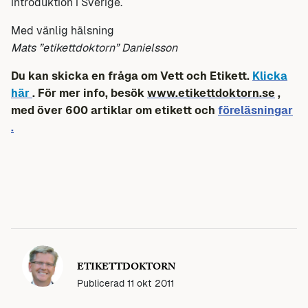
introduktion i Sverige.
Med vänlig hälsning
Mats ”etikettdoktorn” Danielsson
Du kan skicka en fråga om Vett och Etikett.
Klicka
här
. För mer info, besök
www.etikettdoktorn.se
,
med över 600 artiklar om etikett och
föreläsningar
.
ETIKETTDOKTORN
Publicerad
11 okt 2011