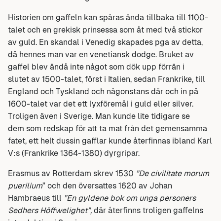
Historien om gaffeln kan spåras ända tillbaka till 1100-
talet och en grekisk prinsessa som åt med två stickor
av guld. En skandal i Venedig skapades pga av detta,
då hennes man var en venetiansk dodge. Bruket av
gaffel blev ändå inte något som dök upp förrän i
slutet av 1500-talet, först i Italien, sedan Frankrike, till
England och Tyskland och någonstans där och in på
1600-talet var det ett lyxföremål i guld eller silver.
Troligen även i Sverige. Man kunde lite tidigare se
dem som redskap för att ta mat från det gemensamma
fatet, ett helt dussin gafflar kunde återfinnas ibland Karl
V:s (Frankrike 1364-1380) dyrgripar.
Erasmus av Rotterdam skrev 1530
”De civilitate morum
puerilium
” och den översattes 1620 av Johan
Hambraeus till
”En gyldene bok om unga personers
Sedhers Höffwelighet”,
där återfinns troligen gaffelns