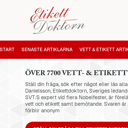
START
SENASTE ARTIKLARNA
VETT & ETIKETT ART
ÖVER 7700 VETT- & ETIKETT
Ställ din fråga, sök efter något eller läs al
Danielsson, Etikettdoktorn, Sveriges ledande
SVT:S expert vid flera Nobelfester, är förel
vett och etikett samt bemötande. Svaren är
förblir anonym