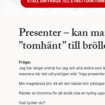
STÄLL DIN FRÅGA TILL ETIKETTDOKTORN
Presenter – kan 
”tomhänt” till bröl
Fråga:
Jag har länge undrat hur jag och alla andra som är 
resonera när det uttryckligen står ”Inga presenter
Min magkänsla blir då att det nästan blir jobbiga
Räcker en blomma för att ändå visa en tydlig upp
Vad tycker du?