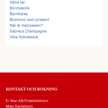
Hålla tal
Bordsskick
Barnkalas
Blommor som present
När är Halloween?
Sabrera Champagne
Vika ficknäsduk
KONTAKT OCH BOKNING
Er Man AB/Etikettdoktorn
Mats Danielsson