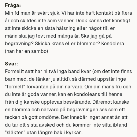
Fråga:
Min fd man är svårt sjuk. Vi har inte haft kontakt på flera
år och skildes inte som vänner. Dock känns det konstigt
att inte skicka en sista hälsning eller något till en
människa jag levt med många år. Ska jag gå på
begravning? Skicka krans eller blommor? Kondolera
(han har en sambo)
Svar
:
Formellt sett har ni två inga band kvar (om det inte finns
barn med, de länkar ju alltid), så därmed uppstår inge
”formell” förväntan på din närvaro. Om din mans fru och
du inte är goda vänner, kan en kondoleans till henne
från dig kanske upplevas besvärande. Däremot kanske
en blomma och närvaro på begravningen ses som ett
tecken på gott omdöme. Det innebär inget annat än att
du tar ett sista avsked och du kommer inte sitta ibland
”släkten” utan längre bak i kyrkan.