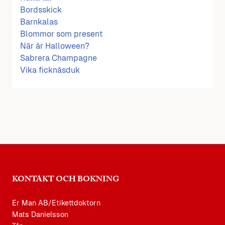
Bordsskick
Barnkalas
Blommor som present
När är Halloween?
Sabrera Champagne
Vika ficknäsduk
KONTAKT OCH BOKNING
Er Man AB/Etikettdoktorn
Mats Danielsson