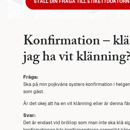
STÄLL DIN FRÅGA TILL ETIKETTDOKTORN
Konfirmation – klä
jag ha vit klänning
Fråga:
Ska på min pojkväns systers konfirmation i helge
som gäst.
Är det okej att ha en vit klänning eller är denna f
Svar:
Det är endast vid bröllop som man inte ska klä sig 
konfirmationen bär konfirmanderna sannolikt kåpo