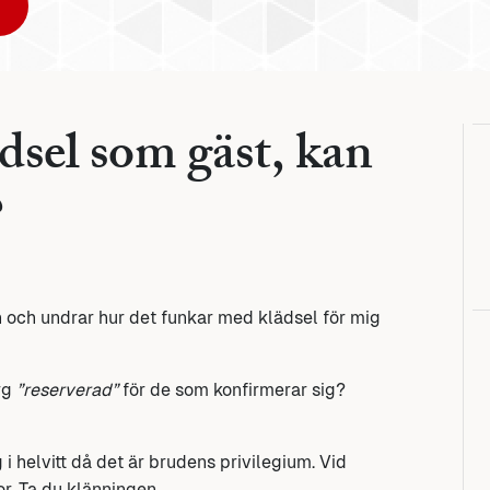
dsel som gäst, kan
?
n och undrar hur det funkar med klädsel för mig
ärg
”reserverad”
för de som konfirmerar sig?
i helvitt då det är brudens privilegium. Vid
r. Ta du klänningen.