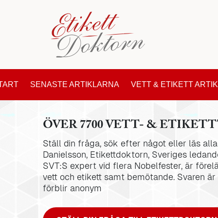
TART
SENASTE ARTIKLARNA
VETT & ETIKETT ARTI
ÖVER 7700 VETT- & ETIKETT
Ställ din fråga, sök efter något eller läs al
Danielsson, Etikettdoktorn, Sveriges ledande
SVT:S expert vid flera Nobelfester, är förel
vett och etikett samt bemötande. Svaren är
förblir anonym