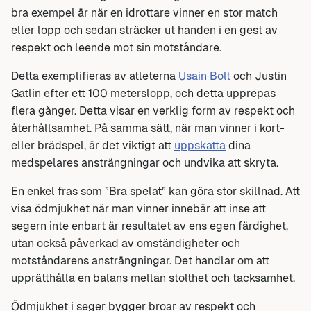
bra exempel är när en idrottare vinner en stor match
eller lopp och sedan sträcker ut handen i en gest av
respekt och leende mot sin motståndare.
Detta exemplifieras av atleterna
Usain Bolt
och Justin
Gatlin efter ett 100 meterslopp, och detta upprepas
flera gånger. Detta visar en verklig form av respekt och
återhållsamhet. På samma sätt, när man vinner i kort-
eller brädspel, är det viktigt att
uppskatta
dina
medspelares ansträngningar och undvika att skryta.
En enkel fras som ”Bra spelat” kan göra stor skillnad. Att
visa ödmjukhet när man vinner innebär att inse att
segern inte enbart är resultatet av ens egen färdighet,
utan också påverkad av omständigheter och
motståndarens ansträngningar. Det handlar om att
upprätthålla en balans mellan stolthet och tacksamhet.
Ödmjukhet i seger bygger broar av respekt och