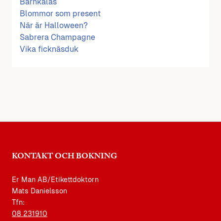
Barnkalas
Blommor som present
När är Halloween?
Sabrera Champagne
Vika ficknäsduk
KONTAKT OCH BOKNING
Er Man AB/Etikettdoktorn
Mats Danielsson
Tfn:
08 231910