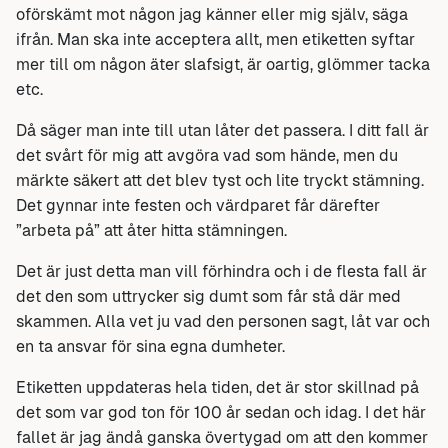
oförskämt mot någon jag känner eller mig själv, säga
ifrån. Man ska inte acceptera allt, men etiketten syftar
mer till om någon äter slafsigt, är oartig, glömmer tacka
etc.
Då säger man inte till utan låter det passera. I ditt fall är
det svårt för mig att avgöra vad som hände, men du
märkte säkert att det blev tyst och lite tryckt stämning.
Det gynnar inte festen och värdparet får därefter
”arbeta på” att åter hitta stämningen.
Det är just detta man vill förhindra och i de flesta fall är
det den som uttrycker sig dumt som får stå där med
skammen. Alla vet ju vad den personen sagt, låt var och
en ta ansvar för sina egna dumheter.
Etiketten uppdateras hela tiden, det är stor skillnad på
det som var god ton för 100 år sedan och idag. I det här
fallet är jag ändå ganska övertygad om att den kommer