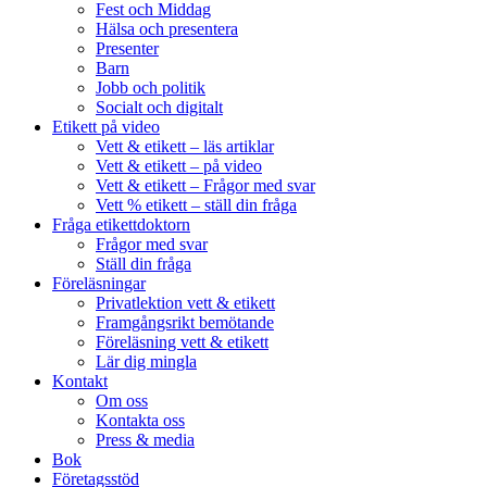
Fest och Middag
Hälsa och presentera
Presenter
Barn
Jobb och politik
Socialt och digitalt
Etikett på video
Vett & etikett – läs artiklar
Vett & etikett – på video
Vett & etikett – Frågor med svar
Vett % etikett – ställ din fråga
Fråga etikettdoktorn
Frågor med svar
Ställ din fråga
Föreläsningar
Privatlektion vett & etikett
Framgångsrikt bemötande
Föreläsning vett & etikett
Lär dig mingla
Kontakt
Om oss
Kontakta oss
Press & media
Bok
Företagsstöd