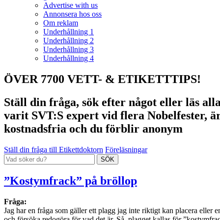
Advertise with us
Annonsera hos oss
Om reklam
Underhållning 1
Underhållning 2
Underhållning 3
Underhållning 4
ÖVER 7700 VETT- & ETIKETTTIPS!
Ställ din fråga, sök efter något eller läs a
varit SVT:S expert vid flera Nobelfester, ä
kostnadsfria och du förblir anonym
Ställ din fråga till Etikettdoktorn
Föreläsningar
”Kostymfrack” på bröllop
Fråga:
Jag har en fråga som gäller ett plagg jag inte riktigt kan placera eller e
och försöka redogöra för vad det är. Så, plagget kallas för ”kostymfra