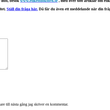
 info, besök
www.etikettdoktorn.se
, med över 600 artiklar om eti
ltet.
Ställ din fråga här.
Då får du även ett meddelande när din frå
re till nästa gång jag skriver en kommentar.