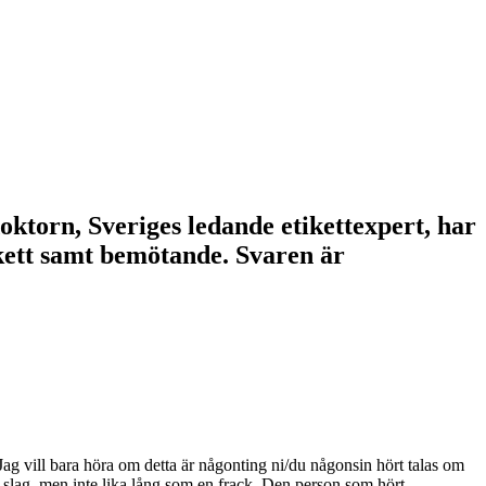
doktorn, Sveriges ledande etikettexpert, har
tikett samt bemötande. Svaren är
lv. Jag vill bara höra om detta är någonting ni/du någonsin hört talas om
de slag, men inte lika lång som en frack. Den person som hört