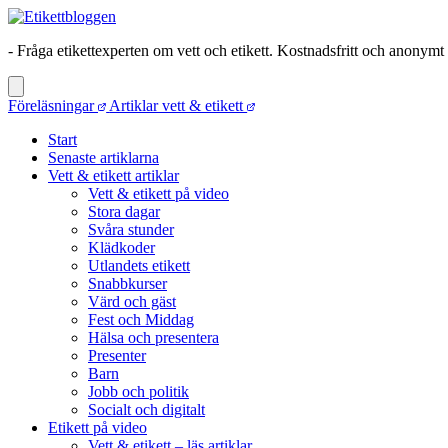
- Fråga etikettexperten om vett och etikett. Kostnadsfritt och anonymt
Föreläsningar
Artiklar vett & etikett
Start
Senaste artiklarna
Vett & etikett artiklar
Vett & etikett på video
Stora dagar
Svåra stunder
Klädkoder
Utlandets etikett
Snabbkurser
Värd och gäst
Fest och Middag
Hälsa och presentera
Presenter
Barn
Jobb och politik
Socialt och digitalt
Etikett på video
Vett & etikett – läs artiklar