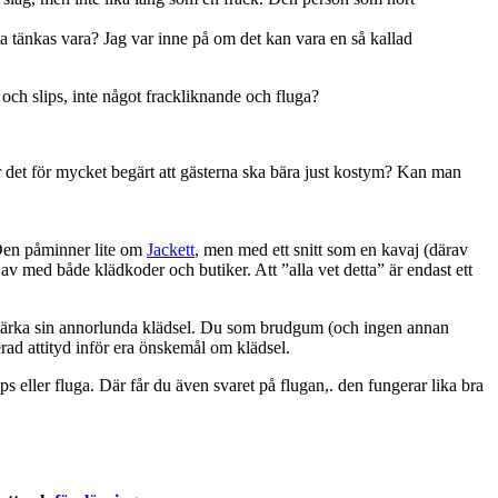
ta tänkas vara? Jag var inne på om det kan vara en så kallad
 och slips, inte något frackliknande och fluga?
r det för mycket begärt att gästerna ska bära just kostym? Kan man
 Den påminner lite om
Jackett
, men med ett snitt som en kavaj (därav
 av med både klädkoder och butiker. Att ”alla vet detta” är endast ett
 märka sin annorlunda klädsel. Du som brudgum (och ingen annan
erad attityd inför era önskemål om klädsel.
s eller fluga. Där får du även svaret på flugan,. den fungerar lika bra