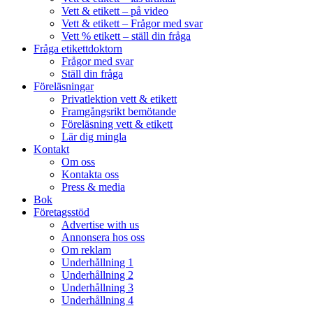
Vett & etikett – på video
Vett & etikett – Frågor med svar
Vett % etikett – ställ din fråga
Fråga etikettdoktorn
Frågor med svar
Ställ din fråga
Föreläsningar
Privatlektion vett & etikett
Framgångsrikt bemötande
Föreläsning vett & etikett
Lär dig mingla
Kontakt
Om oss
Kontakta oss
Press & media
Bok
Företagsstöd
Advertise with us
Annonsera hos oss
Om reklam
Underhållning 1
Underhållning 2
Underhållning 3
Underhållning 4