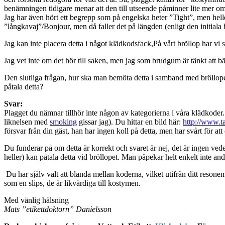
benämningen tidigare menar att den till utseende påminner lite mer om e
Jag har även hört ett begrepp som på engelska heter ”Tight”, men helle
”långkavaj”/Bonjour, men då faller det på längden (enligt den initiala
Jag kan inte placera detta i något klädkodsfack,På vårt bröllop har vi 
Jag vet inte om det hör till saken, men jag som brudgum är tänkt att b
Den slutliga frågan, hur ska man bemöta detta i samband med bröllopet
påtala detta?
Svar:
Plagget du nämnar tillhör inte någon av kategorierna i våra klädkoder
liknelsen med
smoking
gissar jag). Du hittar en bild här:
http://www.t
försvar från din gäst, han har ingen koll på detta, men har svårt för att 
Du funderar på om detta är korrekt och svaret är nej, det är ingen 
heller) kan påtala detta vid bröllopet. Man påpekar helt enkelt inte an
Du har själv valt att blanda mellan koderna, vilket utifrån ditt resone
som en slips, de är likvärdiga till kostymen.
Med vänlig hälsning
Mats ”etikettdoktorn” Danielsson