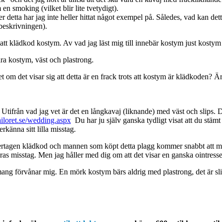
n smoking (vilket blir lite tvetydigt).
r detta har jag inte heller hittat något exempel på. Således, vad kan det
 beskrivningen).
satt klädkod kostym. Av vad jag läst mig till innebär kostym just kostym
ära kostym, väst och plastrong.
 om det visar sig att detta är en frack trots att kostym är klädkoden? Ä
. Utifrån vad jag vet är det en långkavaj (liknande) med väst och slips.
ailoret.se/wedding.aspx
Du har ju själv ganska tydligt visat att du stämt
erkänna sitt lilla misstag.
vedertagen klädkod och mannen som köpt detta plagg kommer snabbt att
dras misstag. Men jag håller med dig om att det visar en ganska ointress
mang förvånar mig. En mörk kostym bärs aldrig med plastrong, det är slip