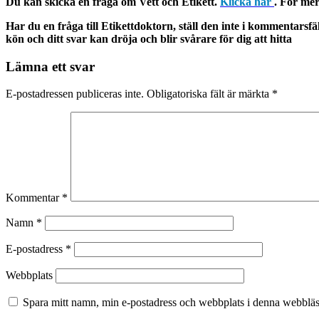
Du kan skicka en fråga om Vett och Etikett.
Klicka här
. För mer
Har du en fråga till Etikettdoktorn, ställ den inte i kommentarsfä
kön och ditt svar kan dröja och blir svårare för dig att hitta
Lämna ett svar
E-postadressen publiceras inte.
Obligatoriska fält är märkta
*
Kommentar
*
Namn
*
E-postadress
*
Webbplats
Spara mitt namn, min e-postadress och webbplats i denna webbläsa