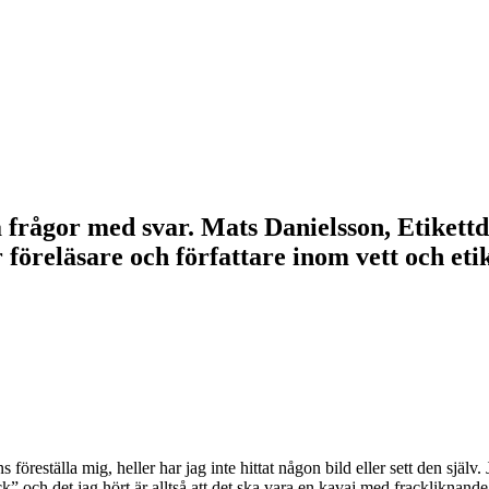
lla frågor med svar. Mats Danielsson, Etikett
r föreläsare och författare inom vett och e
ns föreställa mig, heller har jag inte hittat någon bild eller sett den sjä
ck” och det jag hört är alltså att det ska vara en kavaj med frackliknan