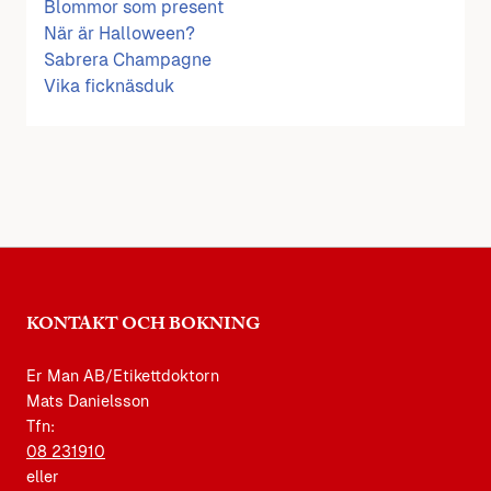
Blommor som present
När är Halloween?
Sabrera Champagne
Vika ficknäsduk
KONTAKT OCH BOKNING
Er Man AB/Etikettdoktorn
Mats Danielsson
Tfn:
08 231910
eller