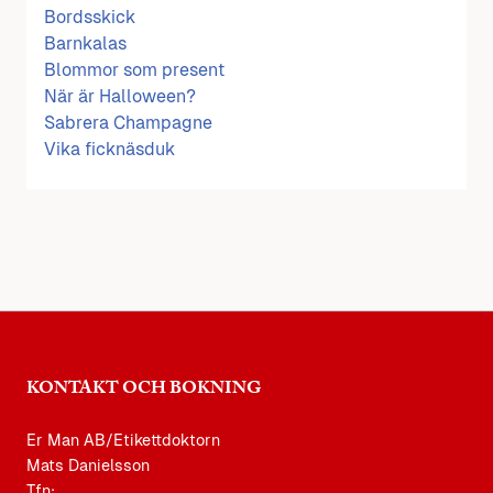
Bordsskick
Barnkalas
Blommor som present
När är Halloween?
Sabrera Champagne
Vika ficknäsduk
KONTAKT OCH BOKNING
Er Man AB/Etikettdoktorn
Mats Danielsson
Tfn: