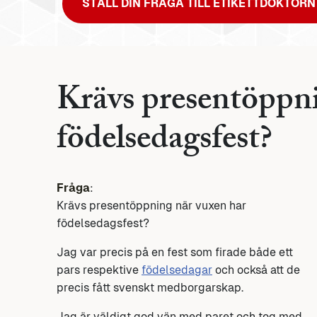
STÄLL DIN FRÅGA TILL ETIKETTDOKTORN
Krävs presentöppni
födelsedagsfest?
Fråga
:
Krävs presentöppning när vuxen har
födelsedagsfest?
Jag var precis på en fest som firade både ett
pars respektive
födelsedagar
och också att de
precis fått svenskt medborgarskap.
Jag är väldigt god vän med paret och tog med