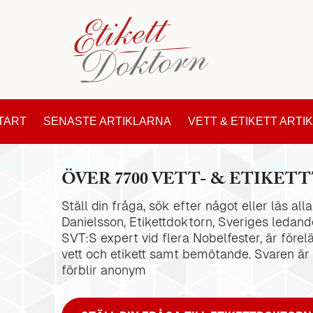
TART
SENASTE ARTIKLARNA
VETT & ETIKETT ARTI
ÖVER 7700 VETT- & ETIKETT
Ställ din fråga, sök efter något eller läs al
Danielsson, Etikettdoktorn, Sveriges ledande
SVT:S expert vid flera Nobelfester, är förel
vett och etikett samt bemötande. Svaren är
förblir anonym