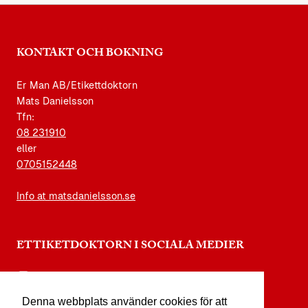
KONTAKT OCH BOKNING
Er Man AB/Etikettdoktorn
Mats Danielsson
Tfn:
08 231910
eller
0705152448
Info at matsdanielsson.se
ETTIKETDOKTORN I SOCIALA MEDIER
instagram.com/etikettdoktorn
Denna webbplats använder cookies för att
facebook.com/etikettdoktorn