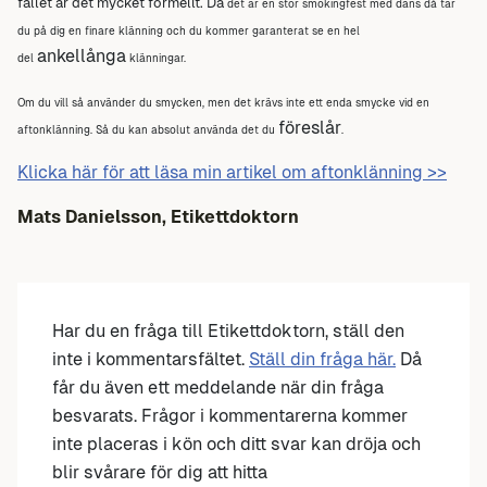
fallet är det mycket formellt. Då
det är en stor smokingfest med dans då tar
du på dig en finare klänning och du kommer garanterat se en hel
ankellånga
del
klänningar.
Om du vill så använder du smycken, men det krävs inte ett enda smycke vid en
föreslår
aftonklänning. Så du kan absolut använda det du
.
Klicka här för att läsa min artikel om aftonklänning >>
Mats Danielsson, Etikettdoktorn
Har du en fråga till Etikettdoktorn, ställ den
inte i kommentarsfältet.
Ställ din fråga här.
Då
får du även ett meddelande när din fråga
besvarats. Frågor i kommentarerna kommer
inte placeras i kön och ditt svar kan dröja och
blir svårare för dig att hitta