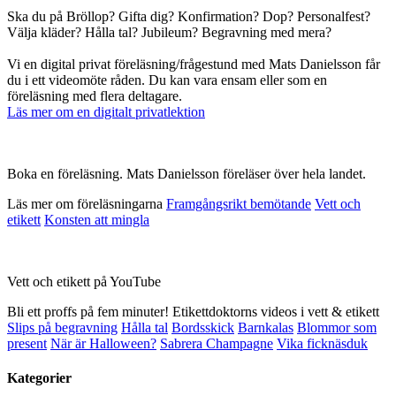
Ska du på Bröllop? Gifta dig? Konfirmation? Dop? Personalfest?
Välja kläder? Hålla tal? Jubileum? Begravning med mera?
Vi en digital privat föreläsning/frågestund med Mats Danielsson får
du i ett videomöte råden. Du kan vara ensam eller som en
föreläsning med flera deltagare.
Läs mer om en digitalt privatlektion
Boka en föreläsning. Mats Danielsson föreläser över hela landet.
Läs mer om föreläsningarna
Framgångsrikt bemötande
Vett och
etikett
Konsten att mingla
Vett och etikett på YouTube
Bli ett proffs på fem minuter! Etikettdoktorns videos i vett & etikett
Slips på begravning
Hålla tal
Bordsskick
Barnkalas
Blommor som
present
När är Halloween?
Sabrera Champagne
Vika ficknäsduk
Kategorier