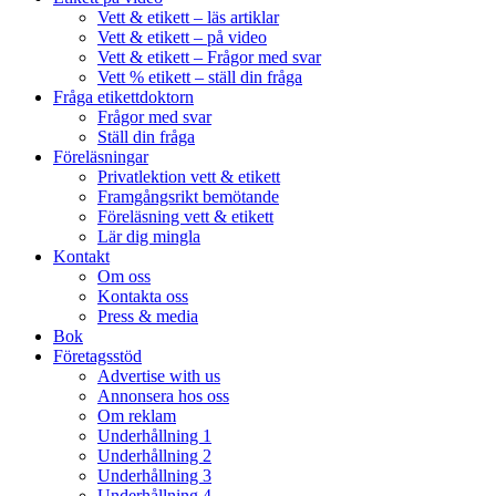
Vett & etikett – läs artiklar
Vett & etikett – på video
Vett & etikett – Frågor med svar
Vett % etikett – ställ din fråga
Fråga etikettdoktorn
Frågor med svar
Ställ din fråga
Föreläsningar
Privatlektion vett & etikett
Framgångsrikt bemötande
Föreläsning vett & etikett
Lär dig mingla
Kontakt
Om oss
Kontakta oss
Press & media
Bok
Företagsstöd
Advertise with us
Annonsera hos oss
Om reklam
Underhållning 1
Underhållning 2
Underhållning 3
Underhållning 4