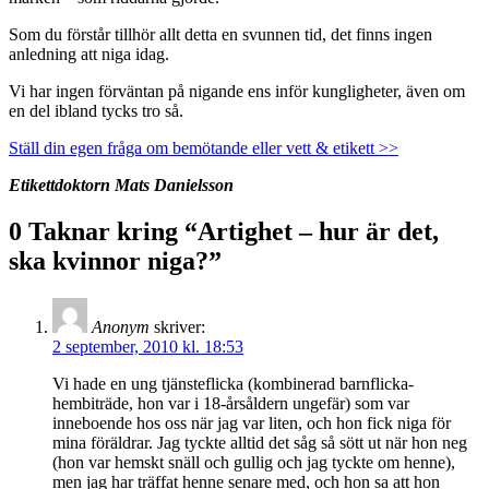
Som du förstår tillhör allt detta en svunnen tid, det finns ingen
anledning att niga idag.
Vi har ingen förväntan på nigande ens inför kungligheter, även om
en del ibland tycks tro så.
Ställ din egen fråga om bemötande eller vett & etikett >>
Etikettdoktorn Mats Danielsson
0 Taknar kring “
Artighet – hur är det,
ska kvinnor niga?
”
Anonym
skriver:
2 september, 2010 kl. 18:53
Vi hade en ung tjänsteflicka (kombinerad barnflicka-
hembiträde, hon var i 18-årsåldern ungefär) som var
inneboende hos oss när jag var liten, och hon fick niga för
mina föräldrar. Jag tyckte alltid det såg så sött ut när hon neg
(hon var hemskt snäll och gullig och jag tyckte om henne),
men jag har träffat henne senare med, och hon sa att hon