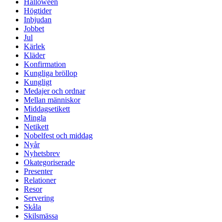
Halloween
Högtider
Inbjudan
Jobbet
Jul
Kärlek
Kläder
Konfirmation
Kungliga bröllop
Kungligt
Medajer och ordnar
Mellan människor
Middagsetikett
Mingla
Netikett
Nobelfest och middag
Nyår
Nyhetsbrev
Okategoriserade
Presenter
Relationer
Resor
Servering
Skåla
Skilsmässa