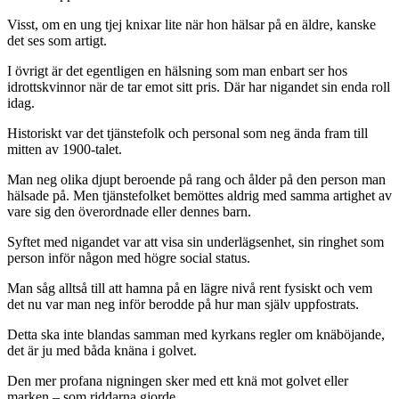
Visst, om en ung tjej knixar lite när hon hälsar på en äldre, kanske
det ses som artigt.
I övrigt är det egentligen en hälsning som man enbart ser hos
idrottskvinnor när de tar emot sitt pris. Där har nigandet sin enda roll
idag.
Historiskt var det tjänstefolk och personal som neg ända fram till
mitten av 1900-talet.
Man neg olika djupt beroende på rang och ålder på den person man
hälsade på. Men tjänstefolket bemöttes aldrig med samma artighet av
vare sig den överordnade eller dennes barn.
Syftet med nigandet var att visa sin underlägsenhet, sin ringhet som
person inför någon med högre social status.
Man såg alltså till att hamna på en lägre nivå rent fysiskt och vem
det nu var man neg inför berodde på hur man själv uppfostrats.
Detta ska inte blandas samman med kyrkans regler om knäböjande,
det är ju med båda knäna i golvet.
Den mer profana nigningen sker med ett knä mot golvet eller
marken – som riddarna gjorde.