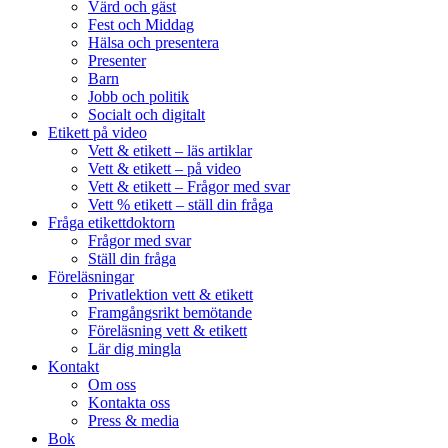
Värd och gäst
Fest och Middag
Hälsa och presentera
Presenter
Barn
Jobb och politik
Socialt och digitalt
Etikett på video
Vett & etikett – läs artiklar
Vett & etikett – på video
Vett & etikett – Frågor med svar
Vett % etikett – ställ din fråga
Fråga etikettdoktorn
Frågor med svar
Ställ din fråga
Föreläsningar
Privatlektion vett & etikett
Framgångsrikt bemötande
Föreläsning vett & etikett
Lär dig mingla
Kontakt
Om oss
Kontakta oss
Press & media
Bok