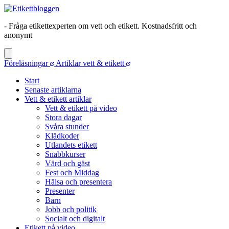
- Fråga etikettexperten om vett och etikett. Kostnadsfritt och
anonymt
Föreläsningar
Artiklar vett & etikett
Start
Senaste artiklarna
Vett & etikett artiklar
Vett & etikett på video
Stora dagar
Svåra stunder
Klädkoder
Utlandets etikett
Snabbkurser
Värd och gäst
Fest och Middag
Hälsa och presentera
Presenter
Barn
Jobb och politik
Socialt och digitalt
Etikett på video