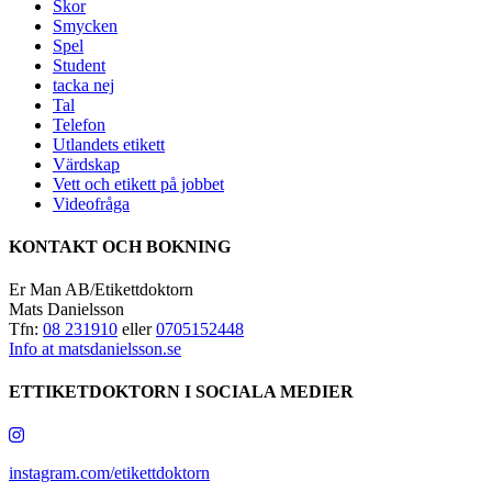
Skor
Smycken
Spel
Student
tacka nej
Tal
Telefon
Utlandets etikett
Värdskap
Vett och etikett på jobbet
Videofråga
KONTAKT OCH BOKNING
Er Man AB/Etikettdoktorn
Mats Danielsson
Tfn:
08 231910
eller
0705152448
Info at matsdanielsson.se
ETTIKETDOKTORN I SOCIALA MEDIER
instagram.com/etikettdoktorn