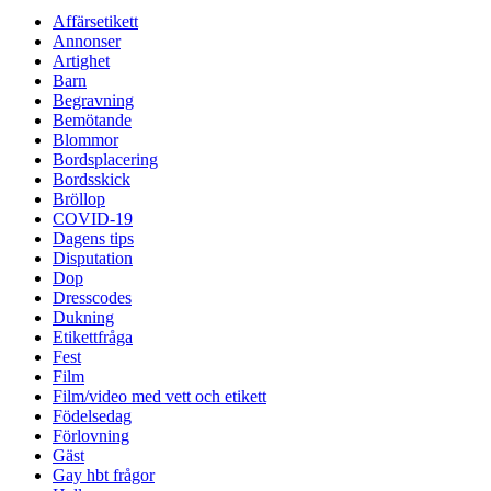
Affärsetikett
Annonser
Artighet
Barn
Begravning
Bemötande
Blommor
Bordsplacering
Bordsskick
Bröllop
COVID-19
Dagens tips
Disputation
Dop
Dresscodes
Dukning
Etikettfråga
Fest
Film
Film/video med vett och etikett
Födelsedag
Förlovning
Gäst
Gay hbt frågor