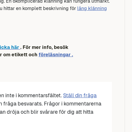
ng. En okomplicerad klänning kan fungera utmärkt.
u hittar en komplett beskrivning för
lång klänning
icka här
. För mer info, besök
r om etikett och
föreläsningar .
den inte i kommentarsfältet.
Ställ din fråga
n fråga besvarats. Frågor i kommentarerna
n dröja och blir svårare för dig att hitta