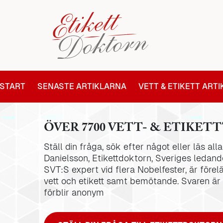
START
SENASTE ARTIKLARNA
VETT & ETIKETT ART
ÖVER 7700 VETT- & ETIKETT
Ställ din fråga, sök efter något eller läs al
Danielsson, Etikettdoktorn, Sveriges ledande
SVT:S expert vid flera Nobelfester, är förel
vett och etikett samt bemötande. Svaren är
förblir anonym