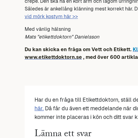
crêpe. Den ska ha en kort ärm och lagom urringni
Således är ankellång klänning mest korrekt här. D
vid mörk kostym här >>
Med vänlig hälsning
Mats ”etikettdoktorn” Danielsson
Du kan skicka en fråga om Vett och Etikett.
Kl
www.etikettdoktorn.se
, med över 600 artikla
Har du en fråga till Etikettdoktorn, ställ 
här.
Då får du även ett meddelande när di
kommer inte placeras i kön och ditt svar ka
Lämna ett svar