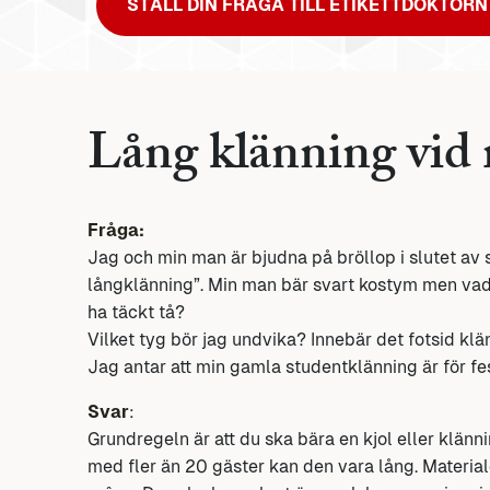
STÄLL DIN FRÅGA TILL ETIKETTDOKTORN
Lång klänning vid
Fråga:
Jag och min man är bjudna på bröllop i slutet a
långklänning”. Min man bär svart kostym men vad 
ha täckt tå?
Vilket tyg bör jag undvika? Innebär det fotsid klä
Jag antar att min gamla studentklänning är för fes
Svar
:
Grundregeln är att du ska bära en kjol eller klänni
med fler än 20 gäster kan den vara lång. Materiale