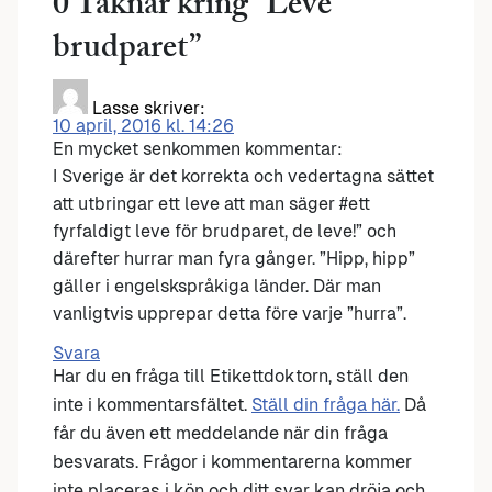
0 Taknar kring “
Leve
brudparet
”
Lasse
skriver:
10 april, 2016 kl. 14:26
En mycket senkommen kommentar:
I Sverige är det korrekta och vedertagna sättet
att utbringar ett leve att man säger #ett
fyrfaldigt leve för brudparet, de leve!” och
därefter hurrar man fyra gånger. ”Hipp, hipp”
gäller i engelskspråkiga länder. Där man
vanligtvis upprepar detta före varje ”hurra”.
Svara
Har du en fråga till Etikettdoktorn, ställ den
inte i kommentarsfältet.
Ställ din fråga här.
Då
får du även ett meddelande när din fråga
besvarats. Frågor i kommentarerna kommer
inte placeras i kön och ditt svar kan dröja och