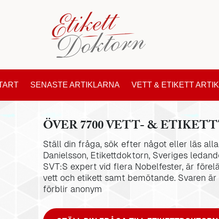
TART
SENASTE ARTIKLARNA
VETT & ETIKETT ARTI
ÖVER 7700 VETT- & ETIKETT
Ställ din fråga, sök efter något eller läs al
Danielsson, Etikettdoktorn, Sveriges ledande
SVT:S expert vid flera Nobelfester, är förel
vett och etikett samt bemötande. Svaren är
förblir anonym