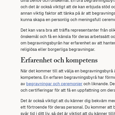
dina behov och önskemål. En bra begravningsbyrå
och det är också viktigt att de kan erbjuda stöd 
annan viktig faktor att tänka på är att begravnin
kunna skapa en personlig och meningsfull ceremo
Det kan vara bra att träffa representanter från ol
önskemål och få en känsla för deras arbetssätt o
om begravningsbyrån har erfarenhet av att hanter
religiösa eller borgerliga begravningar.
Erfarenhet och kompetens
När det kommer till att välja en begravningsbyrå är
kompetens. En erfaren begravningsbyrå har förmo
av
begravningar och ceremonier
och liknande. Det
och certifieringar för att få en uppfattning om d
Det är också viktigt att du känner dig bekväm me
ett förtroende för deras personal. Du kommer at
svår tid i ditt liv, så det är viktigt att du känner 