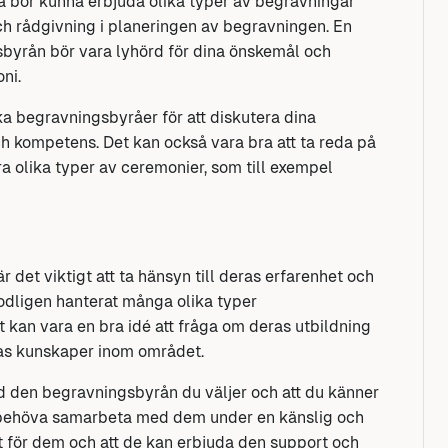
 bör kunna erbjuda olika typer av begravningar
och rådgivning i planeringen av begravningen. En
gsbyrån bör vara lyhörd för dina önskemål och
ni.
ika begravningsbyråer för att diskutera dina
ch kompetens. Det kan också vara bra att ta reda på
a olika typer av ceremonier, som till exempel
 det viktigt att ta hänsyn till deras erfarenhet och
dligen hanterat många olika typer
 kan vara en bra idé att fråga om deras utbildning
eras kunskaper inom området.
d den begravningsbyrån du väljer och att du känner
t behöva samarbeta med dem under en känslig och
tillit för dem och att de kan erbjuda den support och