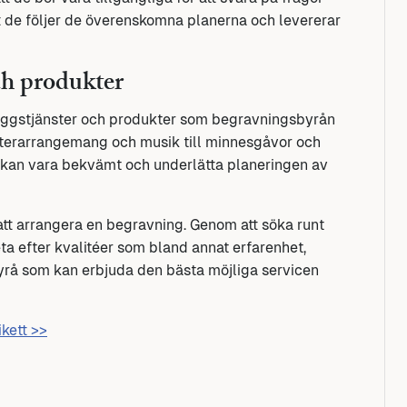
tt de följer de överenskomna planerna och levererar
ch produkter
illäggstjänster och produkter som begravningsbyrån
omsterarrangemang och musik till minnesgåvor och
älle kan vara bekvämt och underlätta planeringen av
 att arrangera en begravning. Genom att söka runt
ta efter kvalitéer som bland annat erfarenhet,
yrå som kan erbjuda den bästa möjliga servicen
ikett >>