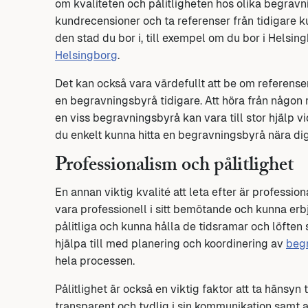
om kvaliteten och pålitligheten hos olika begravni
kundrecensioner och ta referenser från tidigare k
den stad du bor i, till exempel om du bor i Helsi
Helsingborg
.
Det kan också vara värdefullt att be om referense
en begravningsbyrå tidigare. Att höra från någo
en viss begravningsbyrå kan vara till stor hjälp 
du enkelt kunna hitta en begravningsbyrå nära dig
Professionalism och pålitlighet
En annan viktig kvalité att leta efter är professi
vara professionell i sitt bemötande och kunna erb
pålitliga och kunna hålla de tidsramar och löften s
hjälpa till med planering och koordinering av
beg
hela processen.
Pålitlighet är också en viktig faktor att ta hänsyn 
transparent och tydlig i sin kommunikation samt at