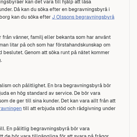
ngsbyråer kan det vara till hjälp att läsa
under. Då kan du söka efter en begravningsbyrå i
ngborg kan du söka efter
J Olssons begravningsbyrå
r från vänner, familj eller bekanta som har använt
n man litar på och som har förstahandskunskap om
vid beslutet. Genom att söka runt på nätet kommer
.
onalism och pålitlighet. En bra begravningsbyrå bör
juda en hög standard av service. De bör vara
om de ger till sina kunder. Det kan vara allt från att
ravningen
till att erbjuda stöd och rådgivning under
till. En pålitlig begravningsbyrå bör vara
t de bör vara tillgängliga för att svara på frågor