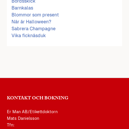
Bordsskick
Barnkalas
Blommor som present
När är Halloween?
Sabrera Champagne
Vika ficknäsduk
KONTAKT OCH BOKNING
Er Man AB/Etikettdoktorn
Mats Danielsson
Tfn: