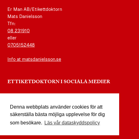
Er Man AB/Etikettdoktorn
Mats Danielsson
Tfn:
08 231910
eller
0705152448
Info at matsdanielsson.se
ETTIKETDOKTORN I SOCIALA MEDIER
instagram.com/etikettdoktorn
Denna webbplats använder cookies för att
facebook.com/etikettdoktorn
säkerställa bästa möjliga upplevelse för dig
youtube.com/etikettdoktorn
som besökare.
Läs vår dataskyddspolicy
x.com/etikettdoktorn