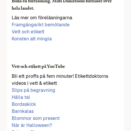
Boka en föreläsning. Mats Danielsson föreläser över
hela landet.
Läs mer om föreläsningarna
Framgångsrikt bemötande
Vett och etikett
Konsten att mingla
Vett och etikett på YouTube
Bli ett proffs på fem minuter! Etikettdoktorns
videos i vett & etikett
Slips på begravning
Hålla tal
Bordsskick
Barnkalas
Blommor som present
När är Halloween?