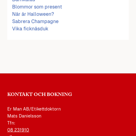
Blommor som present
När är Halloween?
Sabrera Champagne
Vika ficknäsduk
KONTAKT OCH BOKNING
Er Man AB/Etikettdoktorn
Mats Danielsson
Tfn:
08 231910