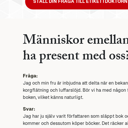
STÄLL DIN FRÅGA TILL ETIKETTDOKTORN
Människor emellan 
ha present med oss
Fråga:
Jag och min fru är inbjudna att delta när en bekant
korgflätning och luffarslöjd. Bör vi ha med någon
boken, vilket känns naturligt.
Svar:
Jag har ju själv varit författaren som släppt bok
kommer och dessutom köper böcker. Det räcker al