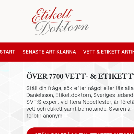
START
SENASTE ARTIKLARNA
VETT & ETIKETT ART
ÖVER 7700 VETT- & ETIKETT
Ställ din fråga, sök efter något eller läs al
Danielsson, Etikettdoktorn, Sveriges ledande
SVT:S expert vid flera Nobelfester, är förel
vett och etikett samt bemötande. Svaren är
förblir anonym