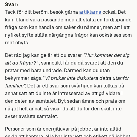
Svar:
Tack för ditt beröm, besök gärna
artiklarna
också. Det
kan ibland vara passande med att ställa en fördjupande
fråga som kan handla om saker du nämner, men att i ett
nyfiket syfte ställa närgångna frågor kan också ses som
rent ohyfs.
Det råd jag kan ge är att du svarar
”Hur kommer det sig
att du frågar?”
, sannolikt får du då svaret att den du
pratar med bara undrade. Därmed kan du utan
bekymmer säga ”
Vi brukar inte diskutera detta utanför
familjen”.
Det är ett svar som svårligen kan tolkas på
annat sätt att du inte är intresserad av att gå vidare i
den delen av samtalet. Byt sedan ämne och prata om
något helt annat, så visar du att du för den skull inte
avser avsluta samtalet.
Personer som är energitjuvar på jobbet är inte alltid
enkla att hantera, alla har inte vett och etikett på jobbet.