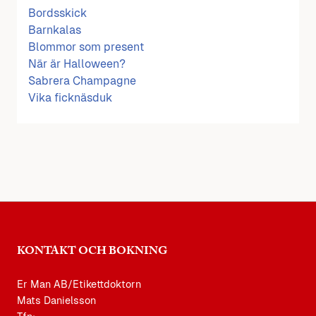
Bordsskick
Barnkalas
Blommor som present
När är Halloween?
Sabrera Champagne
Vika ficknäsduk
KONTAKT OCH BOKNING
Er Man AB/Etikettdoktorn
Mats Danielsson