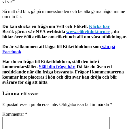
vi sa?”
Så mitt råd blir, gå på minnesstunden och berätta gärna något minne
om din far.
Du kan skicka en fråga om Vett och Etikett.
Klicka här
Besök gärna vår NYA webbsida
www.etikettdoktorn.se
, du
hittar över 600 artiklar om etikett och allt om våra utbildningar.
Du är välkommen att lägga till Etikettdoktorn som
vän på
Facebook
Har du en fråga till Etikettdoktorn, ställ den inte i
kommentarsfältet.
Ställ din fråga här.
Då får du även ett
meddelande när din fråga besvarats. Frågor i kommentarerna
kommer inte placeras i kön och ditt svar kan dröja och blir
svårare för dig att hitta
Lämna ett svar
E-postadressen publiceras inte.
Obligatoriska fält är märkta
*
Kommentar
*