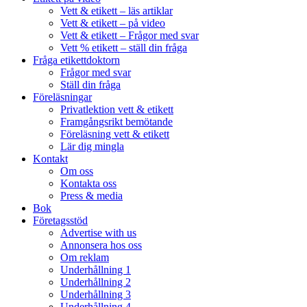
Vett & etikett – läs artiklar
Vett & etikett – på video
Vett & etikett – Frågor med svar
Vett % etikett – ställ din fråga
Fråga etikettdoktorn
Frågor med svar
Ställ din fråga
Föreläsningar
Privatlektion vett & etikett
Framgångsrikt bemötande
Föreläsning vett & etikett
Lär dig mingla
Kontakt
Om oss
Kontakta oss
Press & media
Bok
Företagsstöd
Advertise with us
Annonsera hos oss
Om reklam
Underhållning 1
Underhållning 2
Underhållning 3
Underhållning 4