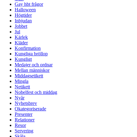
Gay hbt frågor
Halloween
Högtider
Inbjudan
Jobbet
Jul
Kärlek
Kläder
Konfirmation
Kungliga bröllop
Kungligt
Medajer och ordnar
Mellan människor
Middagsetikett
Mingla
Netikett
Nobelfest och middag
Nyår
Nyhetsbrev
Okategoriserade
Presenter
Relationer
Resor
Servering
Skåla