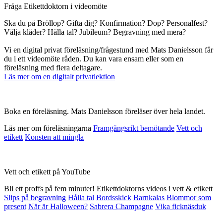
Fråga Etikettdoktorn i videomöte
Ska du på Bröllop? Gifta dig? Konfirmation? Dop? Personalfest?
Välja kläder? Hålla tal? Jubileum? Begravning med mera?
Vi en digital privat föreläsning/frågestund med Mats Danielsson får
du i ett videomöte råden. Du kan vara ensam eller som en
föreläsning med flera deltagare.
Läs mer om en digitalt privatlektion
Boka en föreläsning. Mats Danielsson föreläser över hela landet.
Läs mer om föreläsningarna
Framgångsrikt bemötande
Vett och
etikett
Konsten att mingla
Vett och etikett på YouTube
Bli ett proffs på fem minuter! Etikettdoktorns videos i vett & etikett
Slips på begravning
Hålla tal
Bordsskick
Barnkalas
Blommor som
present
När är Halloween?
Sabrera Champagne
Vika ficknäsduk