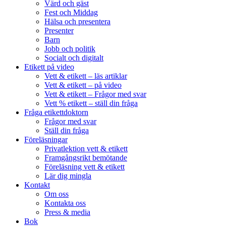
Värd och gäst
Fest och Middag
Hälsa och presentera
Presenter
Barn
Jobb och politik
Socialt och digitalt
Etikett på video
Vett & etikett – läs artiklar
Vett & etikett – på video
Vett & etikett – Frågor med svar
Vett % etikett – ställ din fråga
Fråga etikettdoktorn
Frågor med svar
Ställ din fråga
Föreläsningar
Privatlektion vett & etikett
Framgångsrikt bemötande
Föreläsning vett & etikett
Lär dig mingla
Kontakt
Om oss
Kontakta oss
Press & media
Bok