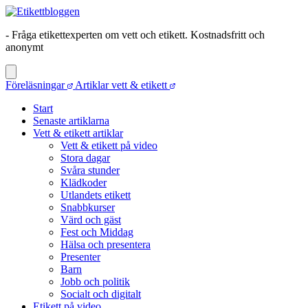
- Fråga etikettexperten om vett och etikett. Kostnadsfritt och
anonymt
Föreläsningar
Artiklar vett & etikett
Start
Senaste artiklarna
Vett & etikett artiklar
Vett & etikett på video
Stora dagar
Svåra stunder
Klädkoder
Utlandets etikett
Snabbkurser
Värd och gäst
Fest och Middag
Hälsa och presentera
Presenter
Barn
Jobb och politik
Socialt och digitalt
Etikett på video