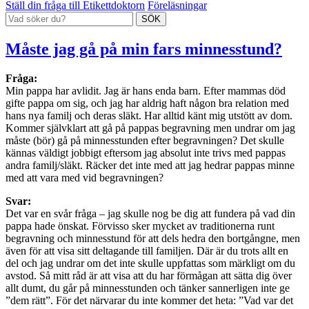
Ställ din fråga till Etikettdoktorn
Föreläsningar
Måste jag gå på min fars minnesstund?
Fråga:
Min pappa har avlidit. Jag är hans enda barn. Efter mammas död
gifte pappa om sig, och jag har aldrig haft någon bra relation med
hans nya familj och deras släkt. Har alltid känt mig utstött av dom.
Kommer självklart att gå på pappas begravning men undrar om jag
måste (bör) gå på minnesstunden efter begravningen? Det skulle
kännas väldigt jobbigt eftersom jag absolut inte trivs med pappas
andra familj/släkt. Räcker det inte med att jag hedrar pappas minne
med att vara med vid begravningen?
Svar:
Det var en svår fråga – jag skulle nog be dig att fundera på vad din
pappa hade önskat. Förvisso sker mycket av traditionerna runt
begravning och minnesstund för att dels hedra den bortgångne, men
även för att visa sitt deltagande till familjen. Där är du trots allt en
del och jag undrar om det inte skulle uppfattas som märkligt om du
avstod. Så mitt råd är att visa att du har förmågan att sätta dig över
allt dumt, du går på minnesstunden och tänker sannerligen inte ge
”dem rätt”. För det närvarar du inte kommer det heta: ”Vad var det