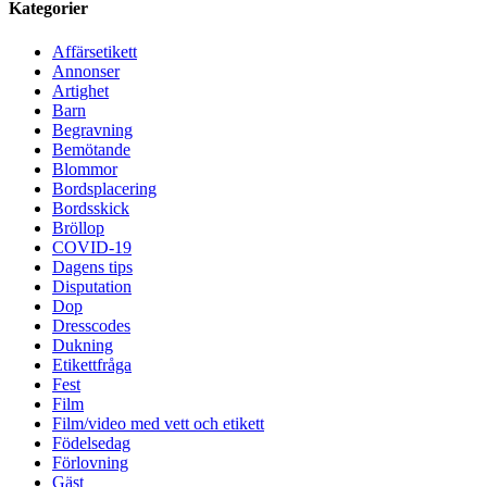
Kategorier
Affärsetikett
Annonser
Artighet
Barn
Begravning
Bemötande
Blommor
Bordsplacering
Bordsskick
Bröllop
COVID-19
Dagens tips
Disputation
Dop
Dresscodes
Dukning
Etikettfråga
Fest
Film
Film/video med vett och etikett
Födelsedag
Förlovning
Gäst