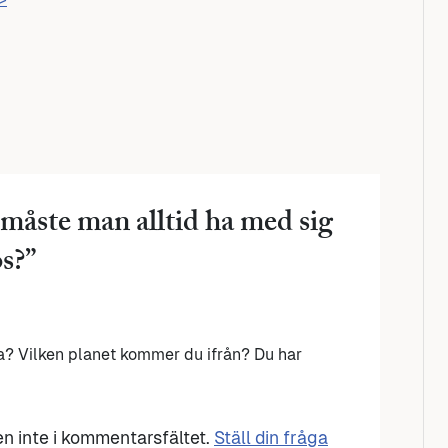
 måste man alltid ha med sig
os?
”
a? Vilken planet kommer du ifrån? Du har
den inte i kommentarsfältet.
Ställ din fråga