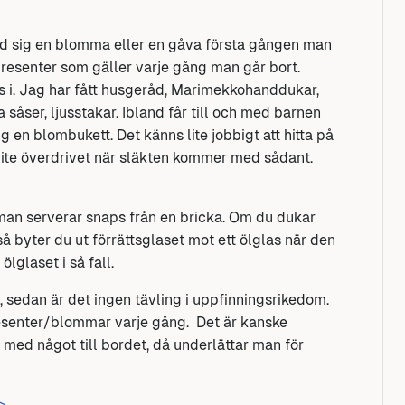
ed sig en blomma eller en gåva första gången man
 presenter som gäller varje gång man går bort.
ns i. Jag har fått husgeråd, Marimekkohanddukar,
såser, ljusstakar. Ibland får till och med barnen
g en blombukett. Det känns lite jobbigt att hitta på
t lite överdrivet när släkten kommer med sådant.
 man serverar snaps från en bricka. Om du dukar
så byter du ut förrättsglaset mot ett ölglas när den
lglaset i så fall.
 sedan är det ingen tävling i uppfinningsrikedom.
resenter/blommar varje gång. Det är kanske
r med något till bordet, då underlättar man för
>