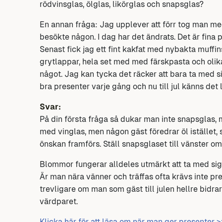
rödvinsglas, ölglas, likörglas och snapsglas?
En annan fråga: Jag upplever att förr tog man m
besökte någon. I dag har det ändrats. Det är fina
Senast fick jag ett fint kakfat med nybakta muffi
grytlappar, hela set med med färskpasta och olika 
något. Jag kan tycka det räcker att bara ta med si
bra presenter varje gång och nu till jul känns de
Svar:
På din första fråga så dukar man inte snapsglas,
med vinglas, men någon gäst föredrar öl istället, 
önskan framförs. Ställ snapsglaset till vänster om ö
Blommor fungerar alldeles utmärkt att ta med sig,
Är man nära vänner och träffas ofta krävs inte p
trevligare om man som gäst till julen hellre bidra
värdparet.
Klicka här för att läsa om när man ger presenter >