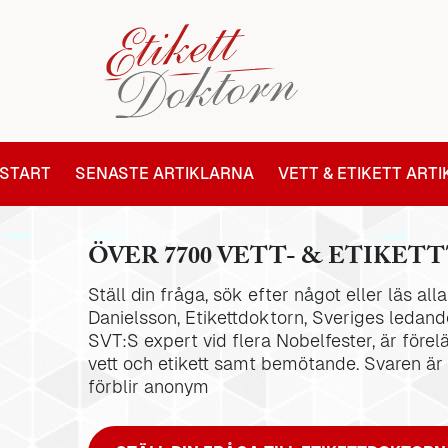
START
SENASTE ARTIKLARNA
VETT & ETIKETT ART
ÖVER 7700 VETT- & ETIKETT
Ställ din fråga, sök efter något eller läs al
Danielsson, Etikettdoktorn, Sveriges ledande
SVT:S expert vid flera Nobelfester, är förel
vett och etikett samt bemötande. Svaren är
förblir anonym