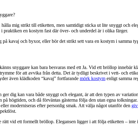
nyggare?
lla mig strikt till etiketten, men samtidigt sticka ut lite snyggt och ele
i praktiken en kostym fast där över- och underdel är i olika färger.
g på kavaj och byxor, eller bör det strikt sett vara en kostym i samma ty
känns snyggare kan bara besvaras med ett Ja. Vid ett bröllop innebär 
utrymme för att avvika från detta. Det är tydligt beskrivet i vett- och et
tyder även klädkoden “kavaj” fortfarande
mörk kostym
enligt samma regl
 ger dig kan vara både snyggt och elegant, är att den typen av variation 
ån på högtiden, och då förväntas gästerna följa den utan egna tolkninga
eller moderniseras efter personlig smak. Att välja något utanför den
giv
pektlöst.
e rätt vid ett formellt bröllop. Elegansen ligger i att följa etiketten – inte 