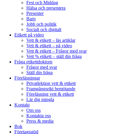
Fest och Middag
Hälsa och presentera
Presenter
Barn
Jobb och politik
Socialt och digitalt
Etikett på video
Vett & etikett – läs artiklar
Vett & etikett – på video
Vett & etikett – Frågor med svar
Vett % etikett – ställ din fråga
Fråga etikettdoktorn
Frågor med svar
Ställ din fråga
Föreläsningar
Privatlektion vett & etikett
Framgångsrikt bemötande
Föreläsning vett & etikett
Lär dig mingla
Kontakt
Om oss
Kontakta oss
Press & media
Bok
Företagsstöd