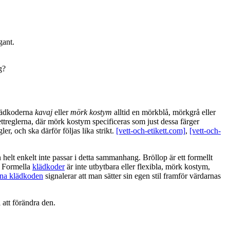
gant.
g?
klädkoderna
kavaj
eller
mörk kostym
alltid en mörkblå, mörkgrå eller
ikettreglerna, där mörk kostym specificeras som just dessa färger
er, och ska därför följas lika strikt.
[vett-och-etikett.com]
,
[vett-och-
helt enkelt inte passar i detta sammanhang. Bröllop är ett formellt
r. Formella
klädkoder
är inte utbytbara eller flexibla, mörk kostym,
na klädkoden
signalerar att man sätter sin egen stil framför värdarnas
i att förändra den.