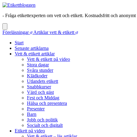
- Fråga etikettexperten om vett och etikett. Kostnadsfritt och anonymt
Föreläsningar
Artiklar vett & etikett
Start
Senaste artiklarna
Vett & etikett artiklar
Vett & etikett på video
Stora dagar
Svåra stunder
Klädkoder
Utlandets etikett
Snabbkurser
Värd och gäst
Fest och Middag
Hälsa och presentera
Presenter
Barn
Jobb och politik
Socialt och digitalt
Etikett på video
Vett & etikett – läs artiklar