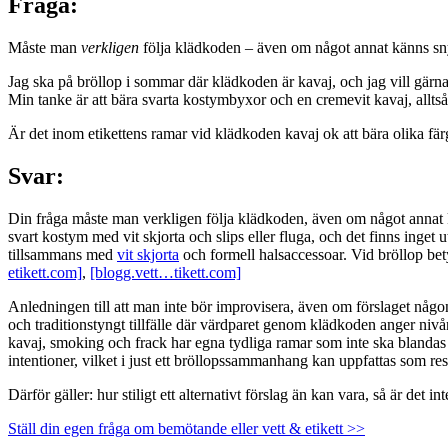
Fråga:
Måste man
verkligen
följa klädkoden – även om något annat känns s
Jag ska på bröllop i sommar där klädkoden är kavaj, och jag vill gärna hå
Min tanke är att bära svarta kostymbyxor och en cremevit kavaj, alltså 
Är det inom etikettens ramar vid klädkoden kavaj ok att bära olika fär
Svar:
Din fråga måste man verkligen följa klädkoden, även om något annat 
svart kostym med vit skjorta och slips eller fluga, och det finns inget 
tillsammans med
vit skjorta
och formell halsaccessoar. Vid bröllop be
etikett.com]
,
[blogg.vett…tikett.com]
Anledningen till att man inte bör improvisera, även om förslaget någon
och traditionstyngt tillfälle där värdparet genom klädkoden anger niv
kavaj, smoking och frack har egna tydliga ramar som inte ska blandas 
intentioner, vilket i just ett bröllopssammanhang kan uppfattas som res
Därför gäller: hur stiligt ett alternativt förslag än kan vara, så är det int
Ställ din egen fråga om bemötande eller vett & etikett >>