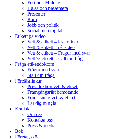
Fest och Middag
Hälsa och presentera
Presenter
Barn
Jobb och politik
Socialt och digitalt
Etikett på video
Vett & etikett – läs artiklar
Vett & etikett – på video
Vett & etikett – Frågor med svar
Vett % etikett – ställ din fråga
Fråga etikettdoktorn
Frågor med svar
Ställ din fråga
Föreläsningar
Privatlektion vett & etikett
Framgångsrikt bemötande
Föreläsning vett & etikett
Lär dig mingla
Kontakt
Om oss
Kontakta oss
Press & media
Bok
Företagsstöd