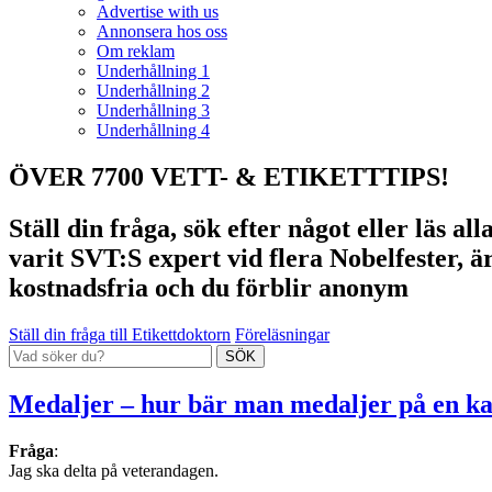
Advertise with us
Annonsera hos oss
Om reklam
Underhållning 1
Underhållning 2
Underhållning 3
Underhållning 4
ÖVER 7700 VETT- & ETIKETTTIPS!
Ställ din fråga, sök efter något eller läs a
varit SVT:S expert vid flera Nobelfester, ä
kostnadsfria och du förblir anonym
Ställ din fråga till Etikettdoktorn
Föreläsningar
Medaljer – hur bär man medaljer på en k
Fråga
:
Jag ska delta på veterandagen.