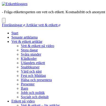
- Fråga etikettexperten om vett och etikett. Kostnadsfritt och anonymt
Föreläsningar
Artiklar vett & etikett
Start
Senaste artiklarna
Vett & etikett artiklar
Vett & etikett på video
Stora dagar
Svåra stunder
Klädkoder
Utlandets etikett
Snabbkurser
Värd och gäst
Fest och Middag
Hälsa och presentera
Presenter
Barn
Jobb och politik
Socialt och digitalt
Etikett på video
Vett & etikett – läs artiklar