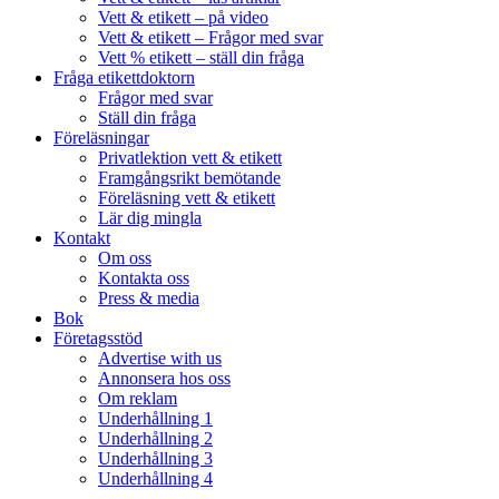
Vett & etikett – på video
Vett & etikett – Frågor med svar
Vett % etikett – ställ din fråga
Fråga etikettdoktorn
Frågor med svar
Ställ din fråga
Föreläsningar
Privatlektion vett & etikett
Framgångsrikt bemötande
Föreläsning vett & etikett
Lär dig mingla
Kontakt
Om oss
Kontakta oss
Press & media
Bok
Företagsstöd
Advertise with us
Annonsera hos oss
Om reklam
Underhållning 1
Underhållning 2
Underhållning 3
Underhållning 4