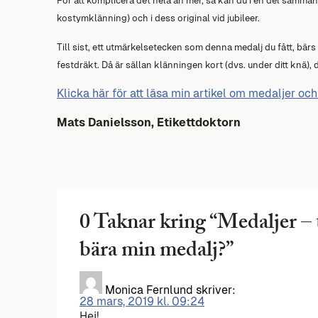
För att komplicera det hela än mer, så
kan du i en del samman
kostymklänning) och i dess original vid jubileer.
Till sist, ett utmärkelsetecken som denna medalj du fått, bä
festdräkt. Då är sällan klänningen kort (dvs. under ditt knä), 
Klicka här för att läsa min artikel om medaljer oc
Mats Danielsson, Etikettdoktorn
0 Taknar kring “
Medaljer – t
bära min medalj?
”
Monica Fernlund
skriver:
28 mars, 2019 kl. 09:24
Hej!