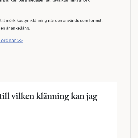
hang kan bära medaljen till Kavajklänning (mörk
rs till mörk kostymklänning när den används som formell
den är ankellång.
h ordnar >>
ill vilken klänning kan jag