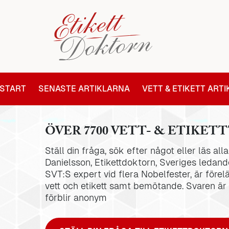
START
SENASTE ARTIKLARNA
VETT & ETIKETT ART
ÖVER 7700 VETT- & ETIKETT
Ställ din fråga, sök efter något eller läs al
Danielsson, Etikettdoktorn, Sveriges ledande
SVT:S expert vid flera Nobelfester, är förel
vett och etikett samt bemötande. Svaren är
förblir anonym