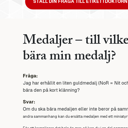
STÄLL DIN FRÅGA TILL ETIKETTDOKTORN
Medaljer – till vil
bära min medalj?
Fråga:
Jag har erhållit en liten guldmedalj (NoR = Nit och
bära den på kort klänning?
Svar:
Om du ska bära medaljen eller inte beror på sa
andra sammanhang kan du
ersätta medaljen med ett miniatyr