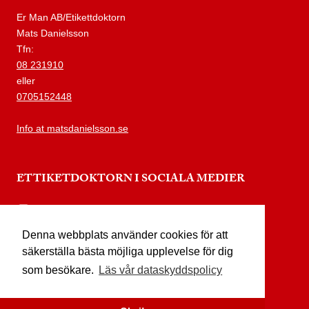
Er Man AB/Etikettdoktorn
Mats Danielsson
Tfn:
08 231910
eller
0705152448
Info at matsdanielsson.se
ETTIKETDOKTORN I SOCIALA MEDIER
instagram.com/etikettdoktorn
Denna webbplats använder cookies för att
facebook.com/etikettdoktorn
säkerställa bästa möjliga upplevelse för dig
youtube.com/etikettdoktorn
som besökare.
Läs vår dataskyddspolicy
x.com/etikettdoktorn