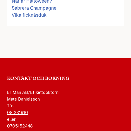
När är Halloween?
Sabrera Champagne
Vika ficknäsduk
KONTAKT OCH BOKNING
Er Man AB/Etikettdoktorn
Mats Danielsson
Tfn:
08 231910
eller
0705152448