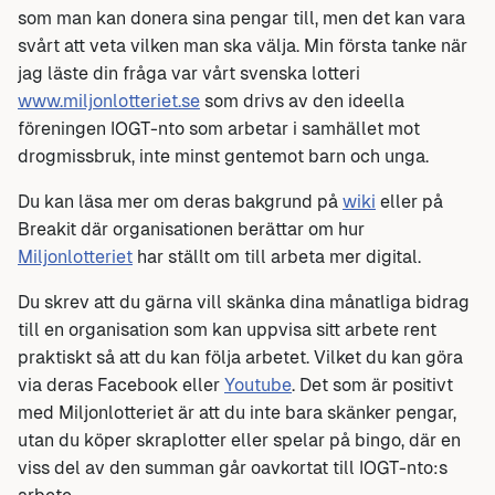
som man kan donera sina pengar till, men det kan vara
svårt att veta vilken man ska välja. Min första tanke när
jag läste din fråga var vårt svenska lotteri
www.miljonlotteriet.se
som drivs av den ideella
föreningen IOGT-nto som arbetar i samhället mot
drogmissbruk, inte minst gentemot barn och unga.
Du kan läsa mer om deras bakgrund på
wiki
eller på
Breakit där organisationen berättar om hur
Miljonlotteriet
har ställt om till arbeta mer digital.
Du skrev att du gärna vill skänka dina månatliga bidrag
till en organisation som kan uppvisa sitt arbete rent
praktiskt så att du kan följa arbetet. Vilket du kan göra
via deras Facebook eller
Youtube
. Det som är positivt
med Miljonlotteriet är att du inte bara skänker pengar,
utan du köper skraplotter eller spelar på bingo, där en
viss del av den summan går oavkortat till IOGT-nto:s