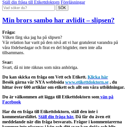
Ställ din fråga till Etikettdoktorn
Föreläsningar
Min brors sambo har avlidit – slipsen?
Fråga:
Vilken färg ska jag ha på slipsen?
Vår relation har varit på den nivå att vi har gratulerat varandra på
våra födelsedagar och firat en del högtider, men inte alla
tillsammans.
Svar:
Svart, då ni inte räknas som nära anhöriga.
Du kan skicka en fråga om Vett och Etikett.
Klicka här
Besök gärna vår NYA webbsida
www.etikettdoktorn.se
, du
hittar över 600 artiklar om etikett och allt om våra utbildningar.
Du är välkommen att lägga till Etikettdoktorn som
vän på
Facebook
Har du en fråga till Etikettdoktorn, ställ den inte i
kommentarsfältet.
Ställ din fråga här.
Då får du även ett
meddelande när din fråga besvarats. Frågor i kommentarerna
kommer inte placeras i kön och ditt svar kan dröja och blir