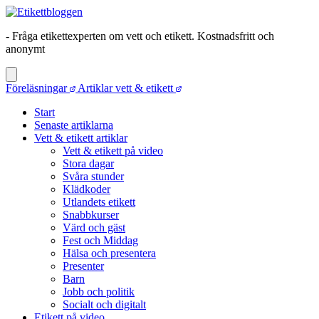
- Fråga etikettexperten om vett och etikett. Kostnadsfritt och
anonymt
Föreläsningar
Artiklar vett & etikett
Start
Senaste artiklarna
Vett & etikett artiklar
Vett & etikett på video
Stora dagar
Svåra stunder
Klädkoder
Utlandets etikett
Snabbkurser
Värd och gäst
Fest och Middag
Hälsa och presentera
Presenter
Barn
Jobb och politik
Socialt och digitalt
Etikett på video