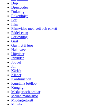
Dop
Dresscodes
Dukning
Etikettfråga
Fest
Film
Film/video med vett och etikett
Födelsedag
Förlovning
Gäst
Gay hbt frågor
Halloween
Högtider
Inbjudan
Jobbet
Jul
Kärlek
Kläder
Konfirmation
Kungliga bröllop
Kungligt
Medajer och ordnar
Mellan människor
Middagsetikett
Mingla