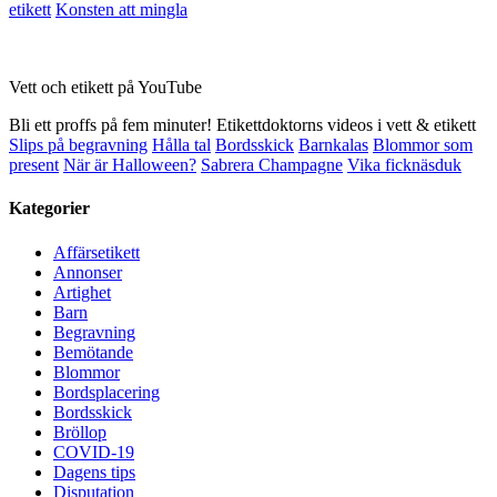
etikett
Konsten att mingla
Vett och etikett på YouTube
Bli ett proffs på fem minuter! Etikettdoktorns videos i vett & etikett
Slips på begravning
Hålla tal
Bordsskick
Barnkalas
Blommor som
present
När är Halloween?
Sabrera Champagne
Vika ficknäsduk
Kategorier
Affärsetikett
Annonser
Artighet
Barn
Begravning
Bemötande
Blommor
Bordsplacering
Bordsskick
Bröllop
COVID-19
Dagens tips
Disputation