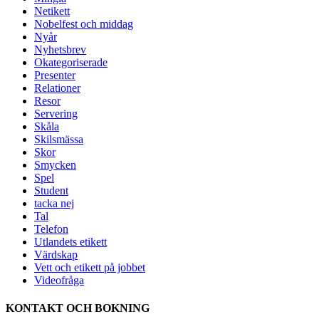
Netikett
Nobelfest och middag
Nyår
Nyhetsbrev
Okategoriserade
Presenter
Relationer
Resor
Servering
Skåla
Skilsmässa
Skor
Smycken
Spel
Student
tacka nej
Tal
Telefon
Utlandets etikett
Värdskap
Vett och etikett på jobbet
Videofråga
KONTAKT OCH BOKNING