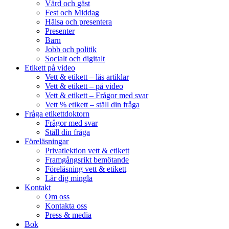
Värd och gäst
Fest och Middag
Hälsa och presentera
Presenter
Barn
Jobb och politik
Socialt och digitalt
Etikett på video
Vett & etikett – läs artiklar
Vett & etikett – på video
Vett & etikett – Frågor med svar
Vett % etikett – ställ din fråga
Fråga etikettdoktorn
Frågor med svar
Ställ din fråga
Föreläsningar
Privatlektion vett & etikett
Framgångsrikt bemötande
Föreläsning vett & etikett
Lär dig mingla
Kontakt
Om oss
Kontakta oss
Press & media
Bok