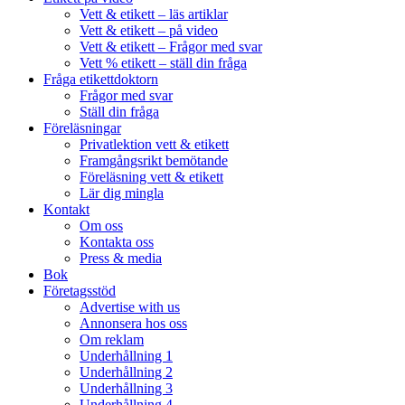
Vett & etikett – läs artiklar
Vett & etikett – på video
Vett & etikett – Frågor med svar
Vett % etikett – ställ din fråga
Fråga etikettdoktorn
Frågor med svar
Ställ din fråga
Föreläsningar
Privatlektion vett & etikett
Framgångsrikt bemötande
Föreläsning vett & etikett
Lär dig mingla
Kontakt
Om oss
Kontakta oss
Press & media
Bok
Företagsstöd
Advertise with us
Annonsera hos oss
Om reklam
Underhållning 1
Underhållning 2
Underhållning 3
Underhållning 4