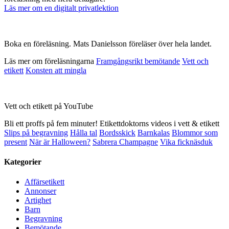
Läs mer om en digitalt privatlektion
Boka en föreläsning. Mats Danielsson föreläser över hela landet.
Läs mer om föreläsningarna
Framgångsrikt bemötande
Vett och
etikett
Konsten att mingla
Vett och etikett på YouTube
Bli ett proffs på fem minuter! Etikettdoktorns videos i vett & etikett
Slips på begravning
Hålla tal
Bordsskick
Barnkalas
Blommor som
present
När är Halloween?
Sabrera Champagne
Vika ficknäsduk
Kategorier
Affärsetikett
Annonser
Artighet
Barn
Begravning
Bemötande