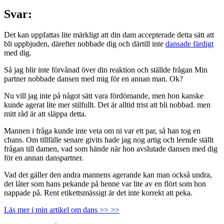
Svar:
Det kan uppfattas lite märkligt att din dam accepterade detta sätt att
bli uppbjuden, därefter nobbade dig och därtill inte
dansade färdigt
med dig.
Så jag blir inte förvånad över din reaktion och ställde frågan Min
partner nobbade dansen med mig för en annan man. Ok?
Nu vill jag inte på något sätt vara fördömande, men hon kanske
kunde agerat lite mer stilfullt. Det är alltid trist att bli nobbad. men
mitt råd är att släppa detta.
Mannen i fråga kunde inte veta om ni var ett par, så han tog en
chans. Om tillfälle senare givits hade jag nog artig och leende ställt
frågan till damen, vad som hände när hon avslutade dansen med dig
för en annan danspartner.
Vad det gäller den andra mannens agerande kan man också undra,
det låter som hans pekande på henne var lite av en flört som hon
nappade på. Rent etikettsmässigt är det inte korrekt att peka.
Läs mer i min artikel om dans >> >>