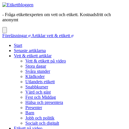
- Fråga etikettexperten om vett och etikett. Kostnadsfritt och
anonymt
Föreläsningar
Artiklar vett & etikett
Start
Senaste artiklarna
Vett & etikett artiklar
Vett & etikett på video
Stora dagar
Svåra stunder
Klädkoder
Utlandets etikett
Snabbkurser
Värd och gäst
Fest och Middag
Hälsa och presentera
Presenter
Barn
Jobb och politik
Socialt och digitalt
Etikett på video