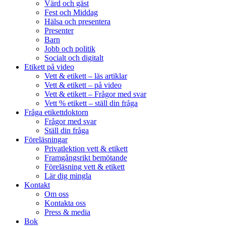
Värd och gäst
Fest och Middag
Hälsa och presentera
Presenter
Barn
Jobb och politik
Socialt och digitalt
Etikett på video
Vett & etikett – läs artiklar
Vett & etikett – på video
Vett & etikett – Frågor med svar
Vett % etikett – ställ din fråga
Fråga etikettdoktorn
Frågor med svar
Ställ din fråga
Föreläsningar
Privatlektion vett & etikett
Framgångsrikt bemötande
Föreläsning vett & etikett
Lär dig mingla
Kontakt
Om oss
Kontakta oss
Press & media
Bok