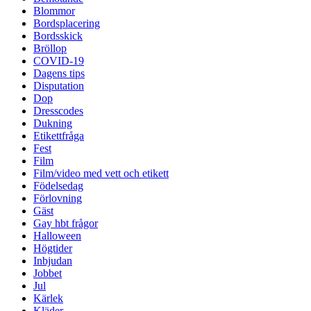
Blommor
Bordsplacering
Bordsskick
Bröllop
COVID-19
Dagens tips
Disputation
Dop
Dresscodes
Dukning
Etikettfråga
Fest
Film
Film/video med vett och etikett
Födelsedag
Förlovning
Gäst
Gay hbt frågor
Halloween
Högtider
Inbjudan
Jobbet
Jul
Kärlek
Kläder