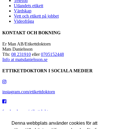
Telefon
Utlandets etikett
Värdskap
Vett och etikett på jobbet
Videofråga
KONTAKT OCH BOKNING
Er Man AB/Etikettdoktorn
Mats Danielsson
Tfn:
08 231910
eller
0705152448
Info at matsdanielsson.se
ETTIKETDOKTORN I SOCIALA MEDIER
instagram.com/etikettdoktorn
facebook.com/etikettdoktorn
Denna webbplats använder cookies för att