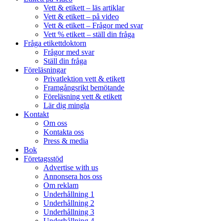
Vett & etikett – läs artiklar
Vett & etikett – på video
Vett & etikett – Frågor med svar
Vett % etikett – ställ din fråga
Fråga etikettdoktorn
Frågor med svar
Ställ din fråga
Föreläsningar
Privatlektion vett & etikett
Framgångsrikt bemötande
Föreläsning vett & etikett
Lär dig mingla
Kontakt
Om oss
Kontakta oss
Press & media
Bok
Företagsstöd
Advertise with us
Annonsera hos oss
Om reklam
Underhållning 1
Underhållning 2
Underhållning 3
Underhållning 4