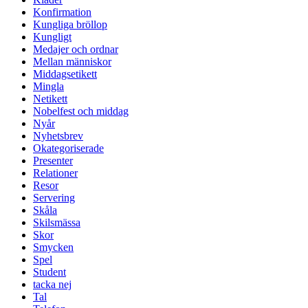
Konfirmation
Kungliga bröllop
Kungligt
Medajer och ordnar
Mellan människor
Middagsetikett
Mingla
Netikett
Nobelfest och middag
Nyår
Nyhetsbrev
Okategoriserade
Presenter
Relationer
Resor
Servering
Skåla
Skilsmässa
Skor
Smycken
Spel
Student
tacka nej
Tal