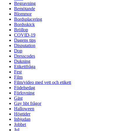
Begravning
Bemötande
Blommor
Bordsplacering
Bordsskick
Bröllop
COVID-19
Dagens tips
Disputation
Dop
Dresscodes
Dukning
Etikettfråga
Fest
Film
Film/video med vett och etikett
Födelsedag
Förlovning
Gäst
Gay hbt frågor
Halloween
Högtider
Inbjudan
Jobbet
Jul