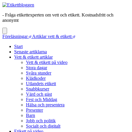
- Fråga etikettexperten om vett och etikett. Kostnadsfritt och
anonymt
Föreläsningar
Artiklar vett & etikett
Start
Senaste artiklarna
Vett & etikett artiklar
Vett & etikett på video
Stora dagar
Svåra stunder
Klädkoder
Utlandets etikett
Snabbkurser
Värd och gäst
Fest och Middag
Hälsa och presentera
Presenter
Barn
Jobb och politik
Socialt och digitalt
Etikett på video