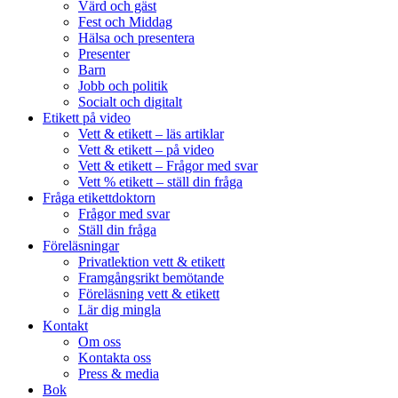
Värd och gäst
Fest och Middag
Hälsa och presentera
Presenter
Barn
Jobb och politik
Socialt och digitalt
Etikett på video
Vett & etikett – läs artiklar
Vett & etikett – på video
Vett & etikett – Frågor med svar
Vett % etikett – ställ din fråga
Fråga etikettdoktorn
Frågor med svar
Ställ din fråga
Föreläsningar
Privatlektion vett & etikett
Framgångsrikt bemötande
Föreläsning vett & etikett
Lär dig mingla
Kontakt
Om oss
Kontakta oss
Press & media
Bok