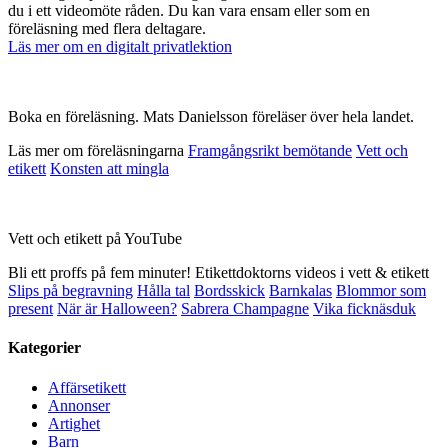
du i ett videomöte råden. Du kan vara ensam eller som en
föreläsning med flera deltagare.
Läs mer om en digitalt privatlektion
Boka en föreläsning. Mats Danielsson föreläser över hela landet.
Läs mer om föreläsningarna
Framgångsrikt bemötande
Vett och
etikett
Konsten att mingla
Vett och etikett på YouTube
Bli ett proffs på fem minuter! Etikettdoktorns videos i vett & etikett
Slips på begravning
Hålla tal
Bordsskick
Barnkalas
Blommor som
present
När är Halloween?
Sabrera Champagne
Vika ficknäsduk
Kategorier
Affärsetikett
Annonser
Artighet
Barn