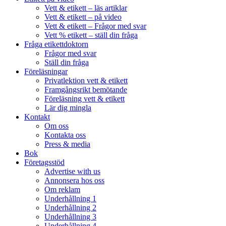
Vett & etikett – läs artiklar
Vett & etikett – på video
Vett & etikett – Frågor med svar
Vett % etikett – ställ din fråga
Fråga etikettdoktorn
Frågor med svar
Ställ din fråga
Föreläsningar
Privatlektion vett & etikett
Framgångsrikt bemötande
Föreläsning vett & etikett
Lär dig mingla
Kontakt
Om oss
Kontakta oss
Press & media
Bok
Företagsstöd
Advertise with us
Annonsera hos oss
Om reklam
Underhållning 1
Underhållning 2
Underhållning 3
Underhållning 4