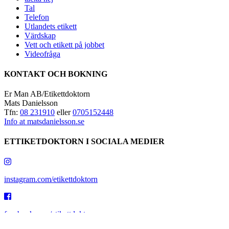
Tal
Telefon
Utlandets etikett
Värdskap
Vett och etikett på jobbet
Videofråga
KONTAKT OCH BOKNING
Er Man AB/Etikettdoktorn
Mats Danielsson
Tfn:
08 231910
eller
0705152448
Info at matsdanielsson.se
ETTIKETDOKTORN I SOCIALA MEDIER
instagram.com/etikettdoktorn
facebook.com/etikettdoktorn