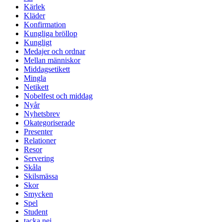
Kärlek
Kläder
Konfirmation
Kungliga bröllop
Kungligt
Medajer och ordnar
Mellan människor
Middagsetikett
Mingla
Netikett
Nobelfest och middag
Nyår
Nyhetsbrev
Okategoriserade
Presenter
Relationer
Resor
Servering
Skåla
Skilsmässa
Skor
Smycken
Spel
Student
tacka nej