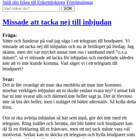
Ställ din fråga till Etikettdoktorn
Föreläsningar
Missade att tacka nej till inbjudan
Fråga:
Sitter och funderar på vad jag säga i ett telegram till brudparet. Vi
missade att tacka nej till inbjudan och nu är bröllopet på lördag. Jag
skäms, men det var mycket annat runt oss i samband med ”o.s.a
datum”, så vi missade att tacka för inbjudan och meddelade således
inte att vi inte kunde komma. Vad säger vi i ett telegram till
brudparet?
Svar:
Det är lite ovanligt att man ska meddela att man inte kommer,
innebar verkligen inbjudan att ni skulle endast svara nej? I annat fall
har ni inte svarat alls och därmed inte heller sagt ja. Det är förvisso
inte så bra det heller, men i nuläget ett bättre alternativ. Så kolla detta
först.
Om ni ska avböja inbjudan så här sent inpå, gör det inte med ett
telegram. Ring istället och berätta, det blir bättre och brudparet kan
då få en förklaring till er frånvaro, men ett nej tack måste vara väl
motiverat. Sedan kan ni skicka ett telegram och hylla brudparet som