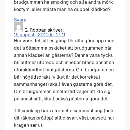
brudgummen ha smoking och alla andra mörk
kostym, eller måste man ha dubbel klädkod?
Svara
G. Robban
skriver:
15 augusti, 2010 kl. 17:11
Hur vore det, att en gång för alla göra upp med
det tröttsamma oskicket att brudgummen bär
annan klädsel än gästerna? Denna vana tycks
bli alltmer utbredd och innebär bland annat en
oförskämdhet mot gästerna. Om brudgummen
bär högtidsdräkt (vilket är det korrekta i
sammanhanget) skall även gästerna göra det.
Om brudgummen emellertid väljer att klä sig
på annat sätt, skall också gästerna göra det.
Till smoking bärs i formella sammanhang (och
dit räknas bröllop) alltid svart väst, oavsett hur
kragen ser ut.