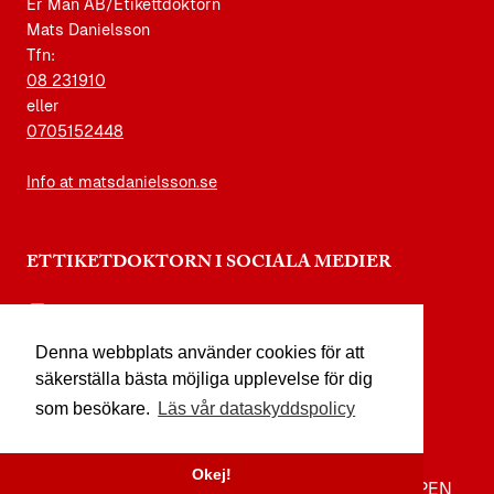
Er Man AB/Etikettdoktorn
Mats Danielsson
Tfn:
08 231910
eller
0705152448
Info at matsdanielsson.se
ETTIKETDOKTORN I SOCIALA MEDIER
instagram.com/etikettdoktorn
Denna webbplats använder cookies för att
facebook.com/etikettdoktorn
säkerställa bästa möjliga upplevelse för dig
youtube.com/etikettdoktorn
som besökare.
Läs vår dataskyddspolicy
x.com/etikettdoktorn
Okej!
TILL TOPPEN