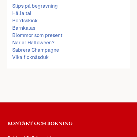
Slips på begravning
Hålla tal
Bordsskick
Barnkalas
Blommor som present
När är Halloween?
Sabrera Champagne
Vika ficknäsduk
KONTAKT OCH BOKNING