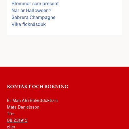
Blommor som present
När är Halloween?
Sabrera Champagne
Vika ficknäsduk
KONTAKT OCH BOKNING
Er Man AB/Etikettdoktorn
Mats Danielsson
Tfn:
08 231910
eller