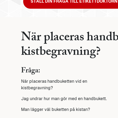
STÄLL DIN FRÅGA TILL ETIKETTDOKTORN
När placeras handb
kistbegravning?
Fråga:
När placeras handbuketten vid en
kistbegravning?
Jag undrar hur man gör med en handbukett.
Man lägger väl buketten på kistan?