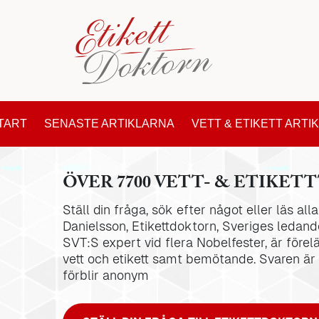
TART
SENASTE ARTIKLARNA
VETT & ETIKETT ARTI
ÖVER 7700 VETT- & ETIKETT
Ställ din fråga, sök efter något eller läs al
Danielsson, Etikettdoktorn, Sveriges ledande
SVT:S expert vid flera Nobelfester, är förel
vett och etikett samt bemötande. Svaren är
förblir anonym