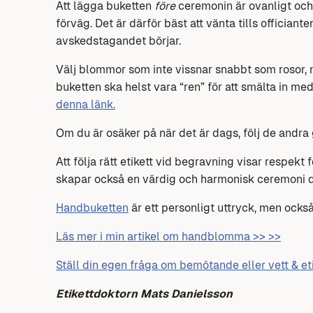
Att lägga buketten
före
ceremonin är ovanligt och
förväg. Det är därför bäst att vänta tills offician
avskedstagandet börjar.
Välj blommor som inte vissnar snabbt som rosor, nejl
buketten ska helst vara “ren” för att smälta in m
denna länk.
Om du är osäker på när det är dags, följ de andra
Att följa rätt etikett vid begravning visar respekt
skapar också en värdig och harmonisk ceremoni dä
Handbuketten
är ett personligt uttryck, men ocks
Läs mer i min artikel om handblomma >> >>
Ställ din egen fråga om bemötande eller vett & et
Etikettdoktorn Mats Danielsson