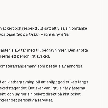
 vackert och respektfullt sätt att visa sin omtanke
ga buketten på kistan – före eller efter
sten själv tar med till begravningen. Den är ofta
serar ett personligt avsked.
lomsterarrangemang som beställs av anhöriga
en kistbegravning bli att enligt god etikett läggs
kedstagandet. Det sker vanligtvis när gästerna
ekt, och lägger sin bukett direkt på kistlocket.
erar det personliga farvälet.