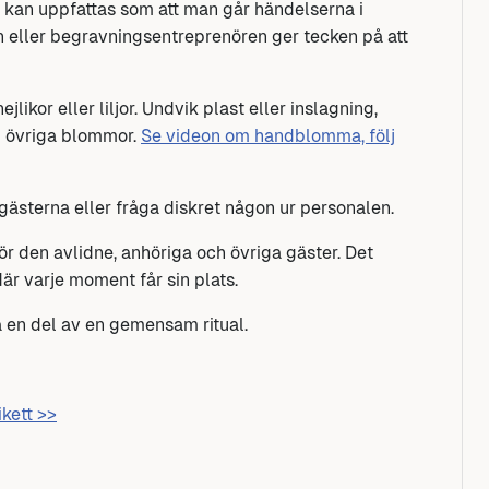
 kan uppfattas som att man går händelserna i
­ten eller begravningsentreprenören ger tecken på att
ikor eller liljor. Undvik plast eller inslagning,
ed övriga blommor.
Se videon om handblomma, följ
 gästerna eller fråga diskret någon ur personalen.
 för den avlidne, anhöriga och övriga gäster. Det
r varje moment får sin plats.
å en del av en gemensam ritual.
ikett >>