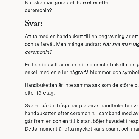
När ska man göra det, före eller efter
ceremonin?
Svar:
Att ta med en handbukett till en begravning är ett
och ta farväl. Men många undrar:
När ska man läg
ceremonin?
En handbukett är en mindre blomsterbukett som gä
enkel, med en eller några få blommor, och symboli
Handbuketten är inte samma sak som de större b
eller företag.
Svaret på din fråga när placeras handbuketten vid 
handbuketten efter ceremonin, i samband med avs
går fram en och en till kistan, böjer huvudet i resp
Detta moment är ofta mycket känslosamt och mark