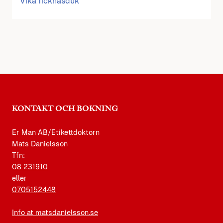
Vika ficknäsduk
KONTAKT OCH BOKNING
Er Man AB/Etikettdoktorn
Mats Danielsson
Tfn:
08 231910
eller
0705152448
Info at matsdanielsson.se