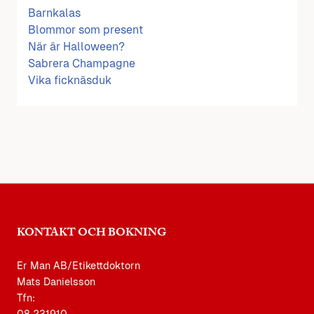
Barnkalas
Blommor som present
När är Halloween?
Sabrera Champagne
Vika ficknäsduk
KONTAKT OCH BOKNING
Er Man AB/Etikettdoktorn
Mats Danielsson
Tfn:
08 231910