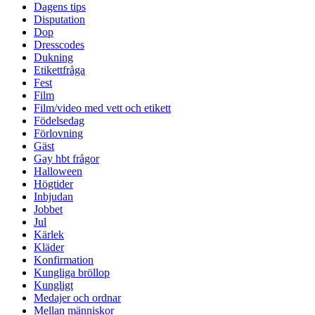
Dagens tips
Disputation
Dop
Dresscodes
Dukning
Etikettfråga
Fest
Film
Film/video med vett och etikett
Födelsedag
Förlovning
Gäst
Gay hbt frågor
Halloween
Högtider
Inbjudan
Jobbet
Jul
Kärlek
Kläder
Konfirmation
Kungliga bröllop
Kungligt
Medajer och ordnar
Mellan människor