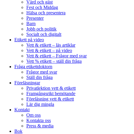
Värd och gäst
Fest och Middag
Hälsa och presentera
Presenter
Barn
Jobb och politik
Socialt och digitalt
Etikett på video
Vett & etikett – läs artiklar
Vett & etikett – på video
Vett & etikett – Frågor med svar
Vett % etikett – ställ din fråga
Fråga etikettdoktorn
Frågor med svar
Ställ din fråga
Föreläsningar
Privatlektion vett & etikett
Framgångsrikt bemötande
Föreläsning vett & etikett
Lär dig mingla
Kontakt
Om oss
Kontakta oss
Press & media
Bok