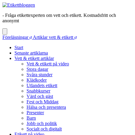
- Fråga etikettexperten om vett och etikett. Kostnadsfritt och
anonymt
Föreläsningar
Artiklar vett & etikett
Start
Senaste artiklarna
Vett & etikett artiklar
Vett & etikett på video
Stora dagar
Svåra stunder
Klädkoder
Utlandets etikett
Snabbkurser
Värd och gäst
Fest och Middag
Hälsa och presentera
Presenter
Barn
Jobb och politik
Socialt och digitalt
Etikett på video