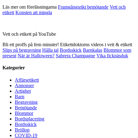
Läs mer om föreläsningarna
Framgångsrikt bemötande
Vett och
etikett
Konsten att mingla
Vett och etikett på YouTube
Bli ett proffs på fem minuter! Etikettdoktorns videos i vett & etikett
Slips på begravning
Hålla tal
Bordsskick
Barnkalas
Blommor som
present
När är Halloween?
Sabrera Champagne
Vika ficknäsduk
Kategorier
Affärsetikett
Annonser
Artighet
Barn
Begravning
Bemötande
Blommor
Bordsplacering
Bordsskick
Bröllop
COVID-19