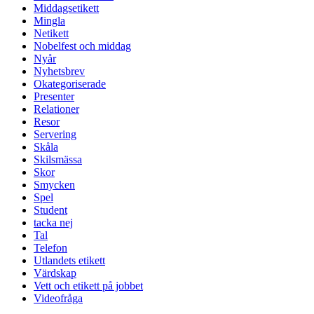
Middagsetikett
Mingla
Netikett
Nobelfest och middag
Nyår
Nyhetsbrev
Okategoriserade
Presenter
Relationer
Resor
Servering
Skåla
Skilsmässa
Skor
Smycken
Spel
Student
tacka nej
Tal
Telefon
Utlandets etikett
Värdskap
Vett och etikett på jobbet
Videofråga