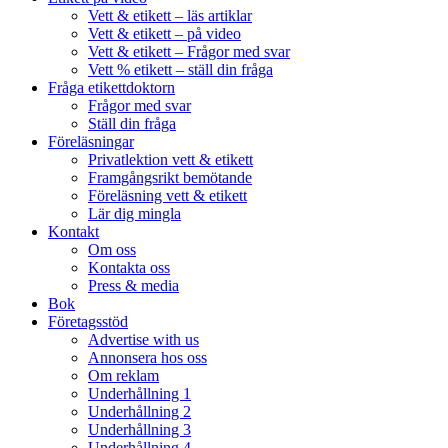
Vett & etikett – läs artiklar
Vett & etikett – på video
Vett & etikett – Frågor med svar
Vett % etikett – ställ din fråga
Fråga etikettdoktorn
Frågor med svar
Ställ din fråga
Föreläsningar
Privatlektion vett & etikett
Framgångsrikt bemötande
Föreläsning vett & etikett
Lär dig mingla
Kontakt
Om oss
Kontakta oss
Press & media
Bok
Företagsstöd
Advertise with us
Annonsera hos oss
Om reklam
Underhållning 1
Underhållning 2
Underhållning 3
Underhållning 4