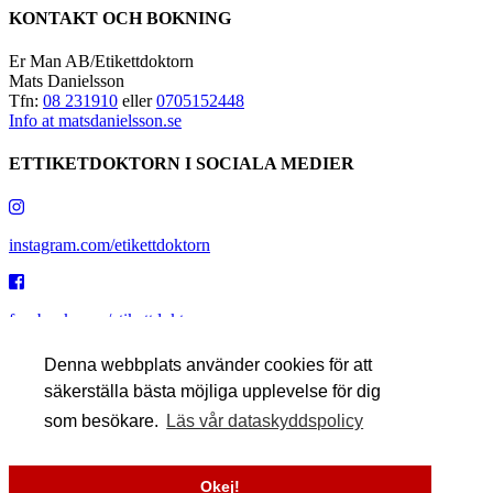
KONTAKT OCH BOKNING
Er Man AB/Etikettdoktorn
Mats Danielsson
Tfn:
08 231910
eller
0705152448
Info at matsdanielsson.se
ETTIKETDOKTORN I SOCIALA MEDIER
instagram.com/etikettdoktorn
facebook.com/etikettdoktorn
Denna webbplats använder cookies för att
säkerställa bästa möjliga upplevelse för dig
youtube.com/etikettdoktorn
som besökare.
Läs vår dataskyddspolicy
x.com/etikettdoktorn
Okej!