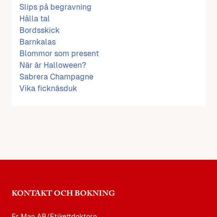
Slips på begravning
Hålla tal
Bordsskick
Barnkalas
Blommor som present
När är Halloween?
Sabrera Champagne
Vika ficknäsduk
KONTAKT OCH BOKNING
Er Man AB/Etikettdoktorn