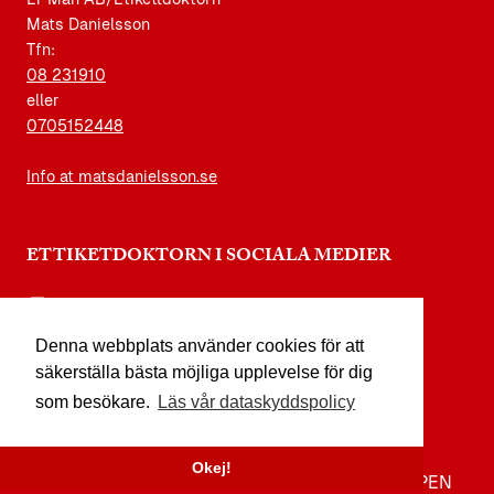
Mats Danielsson
Tfn:
08 231910
eller
0705152448
Info at matsdanielsson.se
ETTIKETDOKTORN I SOCIALA MEDIER
instagram.com/etikettdoktorn
Denna webbplats använder cookies för att
facebook.com/etikettdoktorn
säkerställa bästa möjliga upplevelse för dig
youtube.com/etikettdoktorn
som besökare.
Läs vår dataskyddspolicy
x.com/etikettdoktorn
Okej!
TILL TOPPEN