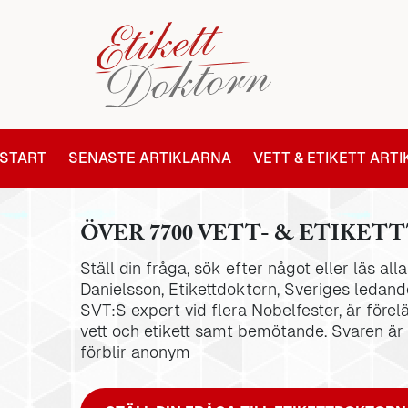
START
SENASTE ARTIKLARNA
VETT & ETIKETT ART
ÖVER 7700 VETT- & ETIKETT
Ställ din fråga, sök efter något eller läs al
Danielsson, Etikettdoktorn, Sveriges ledande
SVT:S expert vid flera Nobelfester, är förel
vett och etikett samt bemötande. Svaren är
förblir anonym