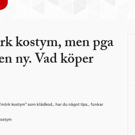
rk kostym, men pga
 en ny. Vad köper
ed ”mörk kostym” som klädkod… har du något tips… funkar
 kostym