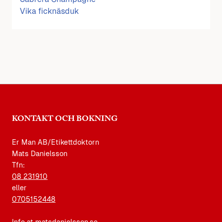
Vika ficknäsduk
KONTAKT OCH BOKNING
Er Man AB/Etikettdoktorn
Mats Danielsson
Tfn:
08 231910
eller
0705152448
Info at matsdanielsson.se