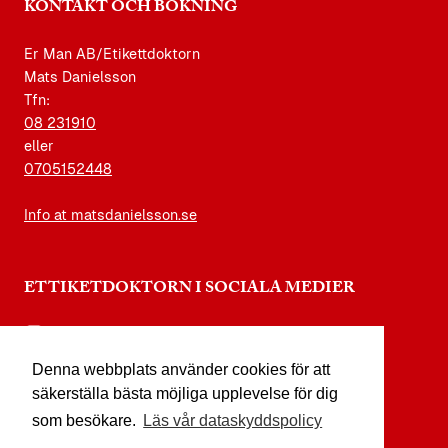
KONTAKT OCH BOKNING
Er Man AB/Etikettdoktorn
Mats Danielsson
Tfn:
08 231910
eller
0705152448
Info at matsdanielsson.se
ETTIKETDOKTORN I SOCIALA MEDIER
instagram.com/etikettdoktorn
Denna webbplats använder cookies för att
facebook.com/etikettdoktorn
säkerställa bästa möjliga upplevelse för dig
youtube.com/etikettdoktorn
som besökare.
Läs vår dataskyddspolicy
x.com/etikettdoktorn