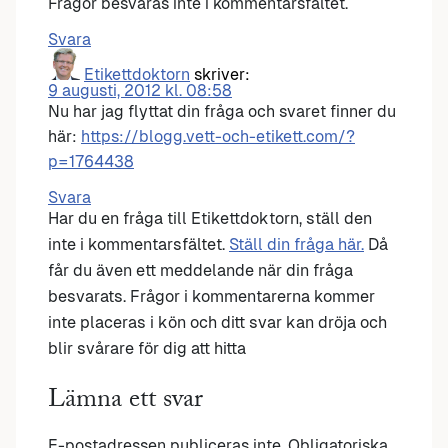
Frågor besvaras inte i kommentarsfältet.
Svara
Etikettdoktorn
skriver:
9 augusti, 2012 kl. 08:58
Nu har jag flyttat din fråga och svaret finner du
här:
https://blogg.vett-och-etikett.com/?
p=1764438
Svara
Har du en fråga till Etikettdoktorn, ställ den
inte i kommentarsfältet.
Ställ din fråga här.
Då
får du även ett meddelande när din fråga
besvarats. Frågor i kommentarerna kommer
inte placeras i kön och ditt svar kan dröja och
blir svårare för dig att hitta
Lämna ett svar
E-postadressen publiceras inte.
Obligatoriska